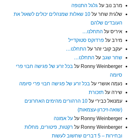
מרב נוב
על
גלגל התנופה
שלגית שחר
על
10 שאלות שמנהלים יכולים לשאול את
העובדים שלהם
איריס
על
התחלנו…
מירב
על
פרדוקס סטוקדייל
יעקב קובי זהר
על
התחלנו…
שחר שגב
על
התחלנו…
Ronny Weinberger
על
בכל זרע של פגישה חבוי פרי
סיומה
נעמה אושרי
על
בכל זרע של פגישה חבוי פרי סיומה
שירה
על
תזכורת
עמנואל כבירי
על
10 הרהורים מהימים האחרונים
(שואה-זיכרון-עצמאות)
Ronny Weinberger
על
על אמונה
Ronny Weinberger
על
רקטות, פיטורים, מחלות
ובחירות – 5 דברים שחשוב לעשות