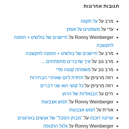
תגובות אחרונות
מרב
על
על תקווה
עדי
על
משפטים על אומץ
Ronny Weinberger
על
חיישנים של בולשיט + הזמנה
להקשבה
מרב
על
חיישנים של בולשיט + הזמנה להקשבה
מרב נוב
על
איך שדברים מתפתחים…
מרב נוב
על
משפחה קטנה מדי
רוזה מרציפן
על
תחזית ליום שאחרי הבחירות
רוזה מרציפן
על
כל קושי הוא שני דברים
חיים
על
הבנאליות של הרוע
Ronny Weinberger
על
חמש אצבעות
אורית
על
חמש אצבעות
שרונה דוכנה
על
"מבחן הסבל" של אנשים בארגונים
Ronny Weinberger
על
גלגל התנופה