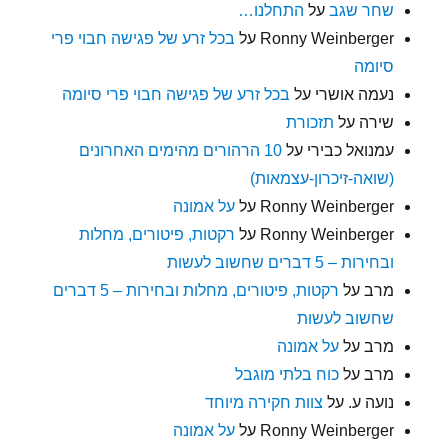
שחר שגב
על
התחלנו…
Ronny Weinberger
על
בכל זרע של פגישה חבוי פרי
סיומה
נעמה אושרי
על
בכל זרע של פגישה חבוי פרי סיומה
שירה
על
תזכורת
עמנואל כבירי
על
10 הרהורים מהימים האחרונים
(שואה-זיכרון-עצמאות)
Ronny Weinberger
על
על אמונה
Ronny Weinberger
על
רקטות, פיטורים, מחלות
ובחירות – 5 דברים שחשוב לעשות
מרב
על
רקטות, פיטורים, מחלות ובחירות – 5 דברים
שחשוב לעשות
מרב
על
על אמונה
מרב
על
כוח בלתי מוגבל
נועה ע.
על
צוות חקירה מיוחד
Ronny Weinberger
על
על אמונה