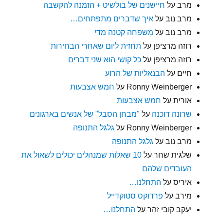
מרב
על
חיישנים של בולשיט + הזמנה להקשבה
מרב נוב
על
איך שדברים מתפתחים…
מרב נוב
על
משפחה קטנה מדי
רוזה מרציפן
על
תחזית ליום שאחרי הבחירות
רוזה מרציפן
על
כל קושי הוא שני דברים
חיים
על
הבנאליות של הרוע
Ronny Weinberger
על
חמש אצבעות
אורית
על
חמש אצבעות
שרונה דוכנה
על
"מבחן הסבל" של אנשים בארגונים
Ronny Weinberger
על
גלגל התנופה
מרב נוב
על
גלגל התנופה
שלגית שחר
על
10 שאלות שמנהלים יכולים לשאול את
העובדים שלהם
איריס
על
התחלנו…
מירב
על
פרדוקס סטוקדייל
יעקב קובי זהר
על
התחלנו…