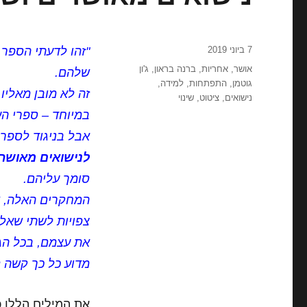
פורסם
7 ביוני 2019
"זהו לדעתי הספר 
בתאריך
תגיות
אושר
,
אחריות
,
ברנה בראון
,
ג'ון
שלהם.
גוטמן
,
התפתחות
,
למידה
,
זה לא מובן מאליו
נישואים
,
ציטוט
,
שינוי
במיוחד – ספרי הע
אבל בניגוד לספרי
לנישואים מאושרי
סומך עליהם.
המחקרים האלה, שנ
צפויות לשתי שאלו
את עצמם, בכל הגי
מדוע כל כך קשה ל
את המילים הללו 