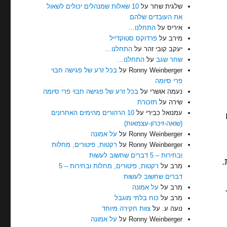
שלגית שחר
על
10 שאלות שמנהלים יכולים לשאול
את העובדים שלהם
איריס
על
התחלנו…
מירב
על
פרדוקס סטוקדייל
יעקב קובי זהר
על
התחלנו…
שחר שגב
על
התחלנו…
Ronny Weinberger
על
בכל זרע של פגישה חבוי
פרי סיומה
נעמה אושרי
על
בכל זרע של פגישה חבוי פרי סיומה
שירה
על
תזכורת
עמנואל כבירי
על
10 הרהורים מהימים האחרונים
(שואה-זיכרון-עצמאות)
Ronny Weinberger
על
על אמונה
Ronny Weinberger
על
רקטות, פיטורים, מחלות
ובחירות – 5 דברים שחשוב לעשות
.
מרב
על
רקטות, פיטורים, מחלות ובחירות – 5
דברים שחשוב לעשות
מרב
על
על אמונה
מרב
על
כוח בלתי מוגבל
נועה ע.
על
צוות חקירה מיוחד
Ronny Weinberger
על
על אמונה