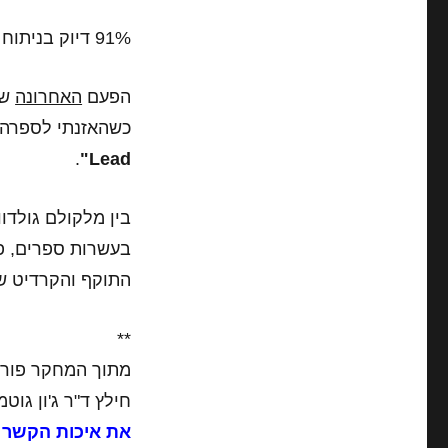
91% דיוק בניתוח של רבע שעה..??? מפחיד…. !!!
הפעם
האחרונה
שש
כשהאזנתי לספרה
.
Lead"
בין מלקולם גולדו
בעשרות ספרים, פ
התוקף והקרדיט ש
**
מתוך המחקר פורץ
חילץ ד"ר ג'ון גוטמ
את איכות הקשר ה