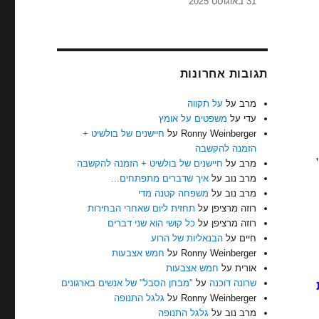
31 באוגוסט 2025
תגובות אחרונות
מרב
על
על תקווה
עדי
על
משפטים על אומץ
Ronny Weinberger
על
חיישנים של בולשיט +
הזמנה להקשבה
,
מרב
על
חיישנים של בולשיט + הזמנה להקשבה
מרב נוב
על
איך שדברים מתפתחים…
מרב נוב
על
משפחה קטנה מדי
רוזה מרציפן
על
תחזית ליום שאחרי הבחירות
רוזה מרציפן
על
כל קושי הוא שני דברים
חיים
על
הבנאליות של הרוע
Ronny Weinberger
על
חמש אצבעות
אורית
על
חמש אצבעות
שרונה דוכנה
על
"מבחן הסבל" של אנשים בארגונים
Ronny Weinberger
על
גלגל התנופה
מרב נוב
על
גלגל התנופה