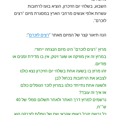
השבוע, בשלהי יום הזיכרון, הוציא בועז לרחובות
עשרות אלפי אנשים מרחבי הארץ במסגרת מיזם "רצים
לזכרם".
הנה תיאור קצר של המיזם מאתר "
רצים לזכרם
":
מרוץ "רצים לזכרם" הינו מיזם הנצחה ייחודי.
במרוץ זה אין מוזיקה או שער זינוק, אין בו מדידת זמנים או
פודיום.
זהו מרוץ בו בשעה אחת בשלהי יום הזיכרון נצא כולנו
לצבוע את הרחובות בכחול לבן
ולשעה אחת נתייחד כולנו במרוץ לזכר הנופלים כולם
אז איך זה עובד?
נרשמים למרוץ דרך האתר ולאחר תשלום סמלי של 40
ש׳׳ח,
כל נרשם יקבל באופן אקראי שם של נופל/ת לזכרו/ה הוא