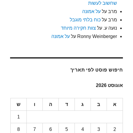
שחשוב לעשות
מרב
על
על אמונה
מרב
על
כוח בלתי מוגבל
נועה ע.
על
צוות חקירה מיוחד
Ronny Weinberger
על
על אמונה
חיפוש פוסט לפי תאריך
אוגוסט 2026
א
ב
ג
ד
ה
ו
ש
1
8
7
6
5
4
3
2