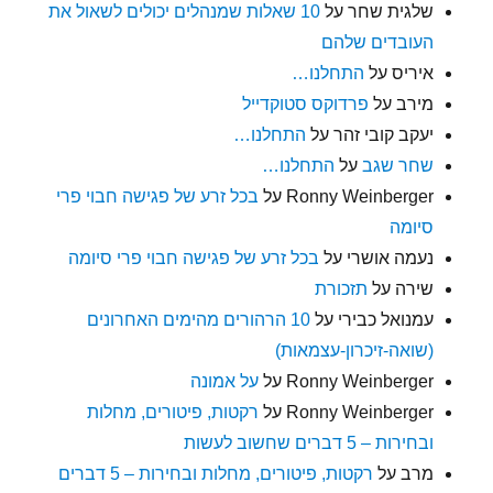
שלגית שחר
על
10 שאלות שמנהלים יכולים לשאול את
העובדים שלהם
איריס
על
התחלנו…
מירב
על
פרדוקס סטוקדייל
יעקב קובי זהר
על
התחלנו…
שחר שגב
על
התחלנו…
Ronny Weinberger
על
בכל זרע של פגישה חבוי פרי
סיומה
נעמה אושרי
על
בכל זרע של פגישה חבוי פרי סיומה
שירה
על
תזכורת
עמנואל כבירי
על
10 הרהורים מהימים האחרונים
(שואה-זיכרון-עצמאות)
Ronny Weinberger
על
על אמונה
Ronny Weinberger
על
רקטות, פיטורים, מחלות
ובחירות – 5 דברים שחשוב לעשות
מרב
על
רקטות, פיטורים, מחלות ובחירות – 5 דברים