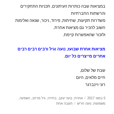
במציאות שבה כותרות העיתונים, תכניות התחקירים
והרשתות החברתיות
משדרות תקיעות, שחיתות, פירוד, ניכור, שנאה ואלימות
חשוב להכיר גם מציאות אחרת.
ולזכור שהאפשרות קיימת.
מציאות אחרת שבועז, נועה וגיל ורבים רבים רבים
אחרים מייצרים כל יום.
שבת של שלום,
חיים מלאים, היום
רוני ויינברגר
פורסם
תגיות
5 במאי 2017
אחרת
,
בועז יעקב
,
בחירה
,
גיל מרחב
,
השפעה
,
בתאריך
על
משמעות
,
נועה חריש
תגובה אחת
אַחֶרֶת