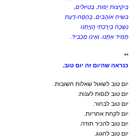
בִּיקִיצוֹת יָפוֹת, בְּטִיּוּלִים,
בּשִׂיחַ אוֹהֲבִים, בְּהֶסַּח-דַּעַת
נִשְׁכָּח בְּיַרְכְּתֵי הֲוָיָתֵנוּ
תָּמִיד אִתָּנוּ. וְאֵינוֹ מַכְבִּיד.
**
כנראה שהיום זה יום טוב.
יום טוב לשאול שאלות חשובות.
יום טוב לנסות לענות.
יום טוב לבחור.
יום לקחת אחריות.
יום טוב להכיר תודה.
יום טוב לחגוג.