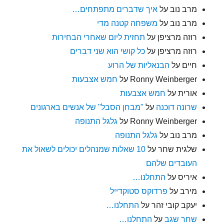
מרב נוב
על
איך שדברים מתפתחים…
מרב נוב
על
משפחה קטנה מדי
רוזה מרציפן
על
תחזית ליום שאחרי הבחירות
רוזה מרציפן
על
כל קושי הוא שני דברים
חיים
על
הבנאליות של הרוע
Ronny Weinberger
על
חמש אצבעות
אורית
על
חמש אצבעות
שרונה דוכנה
על
"מבחן הסבל" של אנשים בארגונים
Ronny Weinberger
על
גלגל התנופה
מרב נוב
על
גלגל התנופה
שלגית שחר
על
10 שאלות שמנהלים יכולים לשאול את
העובדים שלהם
איריס
על
התחלנו…
מירב
על
פרדוקס סטוקדייל
יעקב קובי זהר
על
התחלנו…
שחר שגב
על
התחלנו…