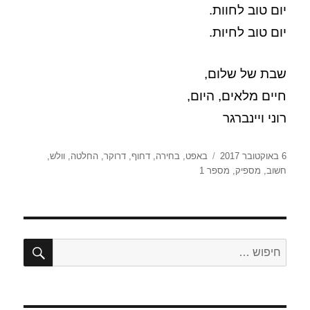
יום טוב לחוות.
יום טוב לחיות.
שבת של שלום,
חיים מלאים, היום,
רוני ויינברגר
פורסם
תגיות
6 באוקטובר 2017
באפט
,
בחירה
,
דחוף
,
דרוקר
,
החלטה
,
וולש
,
בתאריך
חשוב
,
מספיק
,
מספר 1
חיפו
חפש: