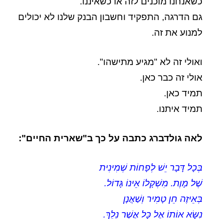
כשאנחנו מוכנים לזה או כשאיננו.
גם הדרגה, התפקיד וחשבון הבנק שלנו לא יכולים
למנוע את זה.
ואולי זה לא "מגיע מתישהו".
אולי זה כבר כאן.
תמיד כאן.
תמיד איתנו.
לאה גולדברג כתבה על כך ב"שארית החיים":
בְּכָל דָּבָר יֵשׁ לְפָחוֹת שְׁמִינִית
שֶׁל מָוֶת. מִשְׁקָלוֹ אֵינוֹ גָּדוֹל.
בְּאֵיזֶה חֵן טָמִיר וְשַׁאֲנָן
נִשָּׂא אוֹתוֹ אֶל כָּל אֲשֶׁר נֵלֵךְ.