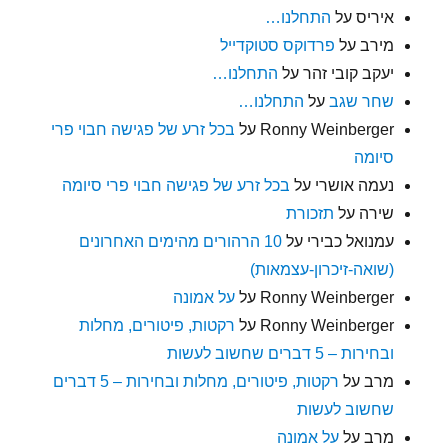
איריס
על
התחלנו…
מירב
על
פרדוקס סטוקדייל
יעקב קובי זהר
על
התחלנו…
שחר שגב
על
התחלנו…
Ronny Weinberger
על
בכל זרע של פגישה חבוי פרי
סיומה
נעמה אושרי
על
בכל זרע של פגישה חבוי פרי סיומה
שירה
על
תזכורת
עמנואל כבירי
על
10 הרהורים מהימים האחרונים
(שואה-זיכרון-עצמאות)
Ronny Weinberger
על
על אמונה
Ronny Weinberger
על
רקטות, פיטורים, מחלות
ובחירות – 5 דברים שחשוב לעשות
מרב
על
רקטות, פיטורים, מחלות ובחירות – 5 דברים
שחשוב לעשות
מרב
על
על אמונה