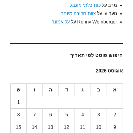
מרב
על
כוח בלתי מוגבל
נועה ע.
על
צוות חקירה מיוחד
Ronny Weinberger
על
על אמונה
חיפוש פוסט לפי תאריך
אוגוסט 2026
א
ב
ג
ד
ה
ו
ש
1
8
7
6
5
4
3
2
15
14
13
12
11
10
9