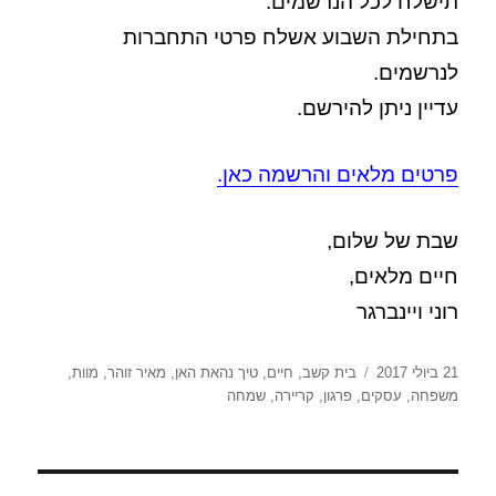
תישלח לכל הנרשמים.
בתחילת השבוע אשלח פרטי התחברות
לנרשמים.
עדיין ניתן להירשם.
פרטים מלאים והרשמה כאן.
שבת של שלום,
חיים מלאים,
רוני ויינברגר
פורסם
תגיות
21 ביולי 2017
בית קשב
,
חיים
,
טיך נהאת האן
,
מאיר זוהר
,
מוות
,
בתאריך
משפחה
,
עסקים
,
פרגון
,
קריירה
,
שמחה