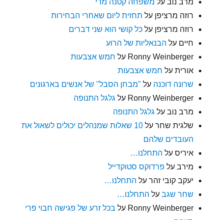
מרב נוב
על
משפחה קטנה מדי
רוזה מרציפן
על
תחזית ליום שאחרי הבחירות
רוזה מרציפן
על
כל קושי הוא שני דברים
חיים
על
הבנאליות של הרוע
Ronny Weinberger
על
חמש אצבעות
אורית
על
חמש אצבעות
שרונה דוכנה
על
"מבחן הסבל" של אנשים בארגונים
Ronny Weinberger
על
גלגל התנופה
מרב נוב
על
גלגל התנופה
שלגית שחר
על
10 שאלות שמנהלים יכולים לשאול את
העובדים שלהם
איריס
על
התחלנו…
מירב
על
פרדוקס סטוקדייל
יעקב קובי זהר
על
התחלנו…
שחר שגב
על
התחלנו…
Ronny Weinberger
על
בכל זרע של פגישה חבוי פרי