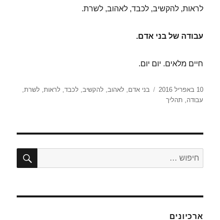
לראות, להקשיב, לכבד, לאהוב, לשרת.
עבודה של בני אדם.
חיים מלאים. יום יום.
פורסם
תגיות
10 באפריל 2016
בני אדם
,
לאהוב
,
להקשיב
,
לכבד
,
לראות
,
לשרת
,
בתאריך
עבודה
,
תהליך
חיפו
חפש:
ארכיונים