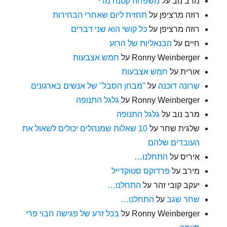
מרב נוב
על
משפחה קטנה מדי
רוזה מרציפן
על
תחזית ליום שאחרי הבחירות
רוזה מרציפן
על
כל קושי הוא שני דברים
חיים
על
הבנאליות של הרוע
Ronny Weinberger
על
חמש אצבעות
אורית
על
חמש אצבעות
שרונה דוכנה
על
"מבחן הסבל" של אנשים בארגונים
Ronny Weinberger
על
גלגל התנופה
מרב נוב
על
גלגל התנופה
שלגית שחר
על
10 שאלות שמנהלים יכולים לשאול את
העובדים שלהם
איריס
על
התחלנו…
מירב
על
פרדוקס סטוקדייל
יעקב קובי זהר
על
התחלנו…
שחר שגב
על
התחלנו…
Ronny Weinberger
על
בכל זרע של פגישה חבוי פרי