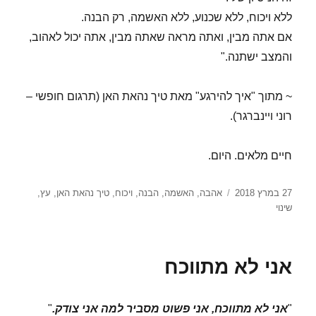
ללא ויכוח, ללא שכנוע, ללא האשמה, רק הבנה.
אם אתה מבין, ואתה מראה שאתה מבין, אתה יכול לאהוב,
והמצב ישתנה."
~ מתוך "איך להירגע" מאת טיך נהאת האן (תרגום חופשי –
רוני ויינברגר).
חיים מלאים. היום.
פורסם
תגיות
27 במרץ 2018
אהבה
,
האשמה
,
הבנה
,
ויכוח
,
טיך נהאת האן
,
עץ
,
בתאריך
שינוי
אני לא מתווכח
"
אני לא מתווכח, אני פשוט מסביר למה אני צודק.
"