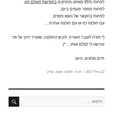
לפחות 95% מאתנו מחזיקים
בתפישת העולם הזו
,
לפחות מספר פעמים ביום,
לפחות בהקשר של נושא מסוים,
עם חולצה כזו או עם חולצה אחרת…
(* תודה לעובר האורח, לובש החולצה, שעורר חיוך על פני
והרשה לי לצלם אותו… *)
חיים מלאים. היום.
פורסם
תגיות
22 ביולי 2017
ויכוח
,
חולצה
,
טועה
,
צודק
בתאריך
חיפו
חפש: