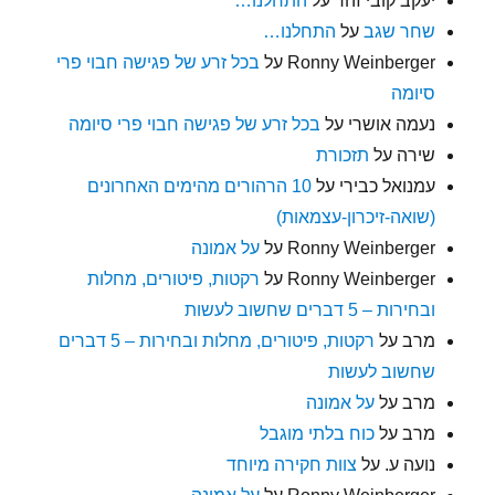
יעקב קובי זהר
על
התחלנו…
שחר שגב
על
התחלנו…
Ronny Weinberger
על
בכל זרע של פגישה חבוי פרי
סיומה
נעמה אושרי
על
בכל זרע של פגישה חבוי פרי סיומה
שירה
על
תזכורת
עמנואל כבירי
על
10 הרהורים מהימים האחרונים
(שואה-זיכרון-עצמאות)
Ronny Weinberger
על
על אמונה
Ronny Weinberger
על
רקטות, פיטורים, מחלות
ובחירות – 5 דברים שחשוב לעשות
מרב
על
רקטות, פיטורים, מחלות ובחירות – 5 דברים
שחשוב לעשות
מרב
על
על אמונה
מרב
על
כוח בלתי מוגבל
נועה ע.
על
צוות חקירה מיוחד