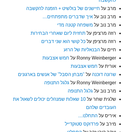
להקשבה
מרב
על
חיישנים של בולשיט + הזמנה להקשבה
מרב נוב
על
איך שדברים מתפתחים…
מרב נוב
על
משפחה קטנה מדי
רוזה מרציפן
על
תחזית ליום שאחרי הבחירות
רוזה מרציפן
על
כל קושי הוא שני דברים
חיים
על
הבנאליות של הרוע
Ronny Weinberger
על
חמש אצבעות
אורית
על
חמש אצבעות
שרונה דוכנה
על
"מבחן הסבל" של אנשים בארגונים
Ronny Weinberger
על
גלגל התנופה
מרב נוב
על
גלגל התנופה
שלגית שחר
על
10 שאלות שמנהלים יכולים לשאול את
העובדים שלהם
איריס
על
התחלנו…
מירב
על
פרדוקס סטוקדייל