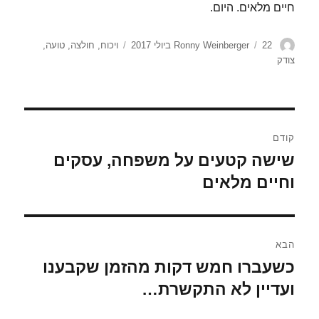
חיים מלאים. היום.
מחבר
פורסם
תגיות
22 ביולי 2017
Ronny Weinberger
ויכוח
,
חולצה
,
טועה
,
בתאריך
צודק
ניווט
קודם
שישה קטעים על משפחה, עסקים
הפוסט
הקודם:
וחיים מלאים
הבא
כשעברו חמש דקות מהזמן שקבענו
הפוסט
הבא:
ועדיין לא התקשרת…