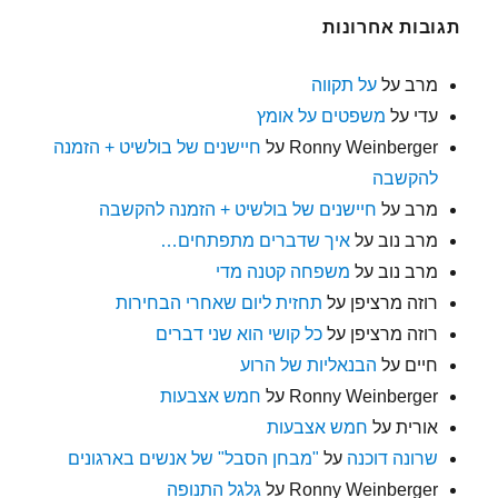
תגובות אחרונות
מרב
על
על תקווה
עדי
על
משפטים על אומץ
Ronny Weinberger
על
חיישנים של בולשיט + הזמנה
להקשבה
מרב
על
חיישנים של בולשיט + הזמנה להקשבה
מרב נוב
על
איך שדברים מתפתחים…
מרב נוב
על
משפחה קטנה מדי
רוזה מרציפן
על
תחזית ליום שאחרי הבחירות
רוזה מרציפן
על
כל קושי הוא שני דברים
חיים
על
הבנאליות של הרוע
Ronny Weinberger
על
חמש אצבעות
אורית
על
חמש אצבעות
שרונה דוכנה
על
"מבחן הסבל" של אנשים בארגונים
Ronny Weinberger
על
גלגל התנופה