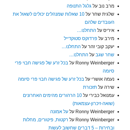
מרב נוב
על
גלגל התנופה
שלגית שחר
על
10 שאלות שמנהלים יכולים לשאול את
העובדים שלהם
איריס
על
התחלנו…
מירב
על
פרדוקס סטוקדייל
יעקב קובי זהר
על
התחלנו…
שחר שגב
על
התחלנו…
Ronny Weinberger
על
בכל זרע של פגישה חבוי פרי
סיומה
נעמה אושרי
על
בכל זרע של פגישה חבוי פרי סיומה
שירה
על
תזכורת
עמנואל כבירי
על
10 הרהורים מהימים האחרונים
(שואה-זיכרון-עצמאות)
Ronny Weinberger
על
על אמונה
Ronny Weinberger
על
רקטות, פיטורים, מחלות
ובחירות – 5 דברים שחשוב לעשות