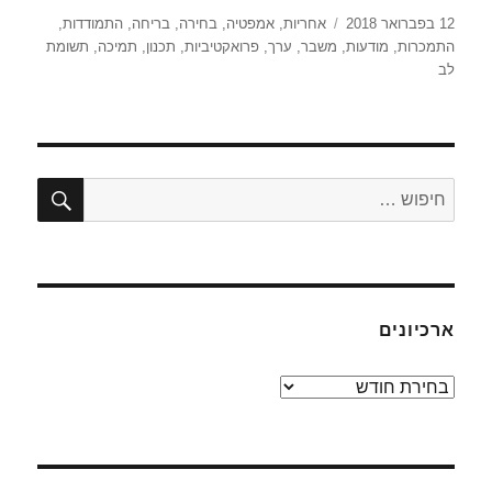
פורסם
תגיות
12 בפברואר 2018
אחריות
,
אמפטיה
,
בחירה
,
בריחה
,
התמודדות
,
בתאריך
התמכרות
,
מודעות
,
משבר
,
ערך
,
פרואקטיביות
,
תכנון
,
תמיכה
,
תשומת
לב
חיפו
חפש:
ארכיונים
ארכיונים