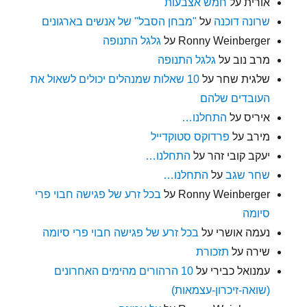
אורית
על
חמש אצבעות
שרונה דוכנה
על
"מבחן הסבל" של אנשים בארגונים
Ronny Weinberger
על
גלגל התנופה
מרב נוב
על
גלגל התנופה
שלגית שחר
על
10 שאלות שמנהלים יכולים לשאול את
העובדים שלהם
איריס
על
התחלנו…
מירב
על
פרדוקס סטוקדייל
יעקב קובי זהר
על
התחלנו…
שחר שגב
על
התחלנו…
Ronny Weinberger
על
בכל זרע של פגישה חבוי פרי
סיומה
נעמה אושרי
על
בכל זרע של פגישה חבוי פרי סיומה
שירה
על
תזכורת
עמנואל כבירי
על
10 הרהורים מהימים האחרונים
(שואה-זיכרון-עצמאות)