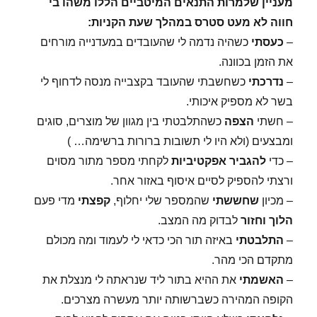
מעניין שלמרות התנאים המיטביים הללו משהו בי
חווה לא מעט סטרס במהלך שעת הקניות:
–
כעסתי
כשהיה נדמה לי שהעובדים במעדנייה מורחים
את הזמן בכוונה.
–
נדרכתי
כשחשבתי שהעובד בקצבייה מנסה לדחוף לי
בשר לא מספיק איכותי.
– חשתי
הצפה
כשהתלבטתי בין מגוון של מוצרים, סוגים
ומבצעים (ולא היו לי תשובות ברורות ברשימה… )
– כדי
להגביר אפקטיביות
לקחתי מספר מתור מסוים
ורצתי להספיק לסיים איסוף באזור אחר.
– מכיון
שחששתי
שהמספר שלי יחלוף,
קפצתי
מדי פעם
הלוך וחזור
לבדוק מה המצב.
–
התלבטתי
באיזה תור הכי כדאי לי לעמוד ומה מכולם
מתקדם הכי מהר.
–
האשמתי
את ההיא בתור ליד שנראתה לי מנצלת את
הקופה המהירה כשברשותה יותר מעשרה מצרכים.