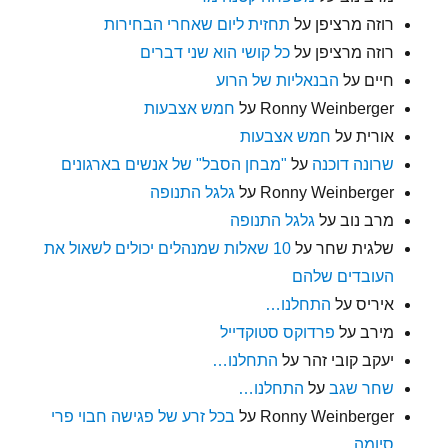
רוזה מרציפן
על
תחזית ליום שאחרי הבחירות
רוזה מרציפן
על
כל קושי הוא שני דברים
חיים
על
הבנאליות של הרוע
Ronny Weinberger
על
חמש אצבעות
אורית
על
חמש אצבעות
שרונה דוכנה
על
"מבחן הסבל" של אנשים בארגונים
Ronny Weinberger
על
גלגל התנופה
מרב נוב
על
גלגל התנופה
שלגית שחר
על
10 שאלות שמנהלים יכולים לשאול את
העובדים שלהם
איריס
על
התחלנו…
מירב
על
פרדוקס סטוקדייל
יעקב קובי זהר
על
התחלנו…
שחר שגב
על
התחלנו…
Ronny Weinberger
על
בכל זרע של פגישה חבוי פרי
סיומה