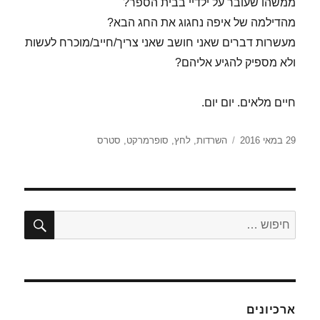
ממשהו שעובר על ילדיי בבית הספר?
מהדילמה של איפה נחגוג את החג הבא?
מעשרות דברים שאני חושב שאני צריך/חייב/מוכרח לעשות
ולא מספיק להגיע אליהם?
חיים מלאים. יום יום.
פורסם
תגיות
29 במאי 2016
השרדות
,
לחץ
,
סופרמרקט
,
סטרס
בתאריך
חיפו
חפש:
ארכיונים