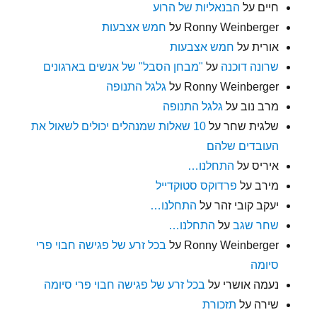
חיים
על
הבנאליות של הרוע
Ronny Weinberger
על
חמש אצבעות
אורית
על
חמש אצבעות
שרונה דוכנה
על
"מבחן הסבל" של אנשים בארגונים
Ronny Weinberger
על
גלגל התנופה
מרב נוב
על
גלגל התנופה
שלגית שחר
על
10 שאלות שמנהלים יכולים לשאול את
העובדים שלהם
איריס
על
התחלנו…
מירב
על
פרדוקס סטוקדייל
יעקב קובי זהר
על
התחלנו…
שחר שגב
על
התחלנו…
Ronny Weinberger
על
בכל זרע של פגישה חבוי פרי
סיומה
נעמה אושרי
על
בכל זרע של פגישה חבוי פרי סיומה
שירה
על
תזכורת