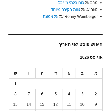
מרב
על
כוח בלתי מוגבל
נועה ע.
על
צוות חקירה מיוחד
Ronny Weinberger
על
על אמונה
חיפוש פוסט לפי תאריך
אוגוסט 2026
א
ב
ג
ד
ה
ו
ש
1
8
7
6
5
4
3
2
15
14
13
12
11
10
9