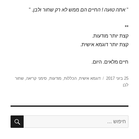
"
אתה טועה ! החיים הם ממש לא רק שחור ולבן.
"
**
קצת יותר מודעות.
קצת יותר דוגמא אישית.
חיים מלאים. היום.
פורסם
תגיות
25 ביוני 2017
דוגמא אישית
,
הכללות
,
מודעות
,
סימני קריאה
,
שחור
בתאריך
לבן
חיפו
חפש: