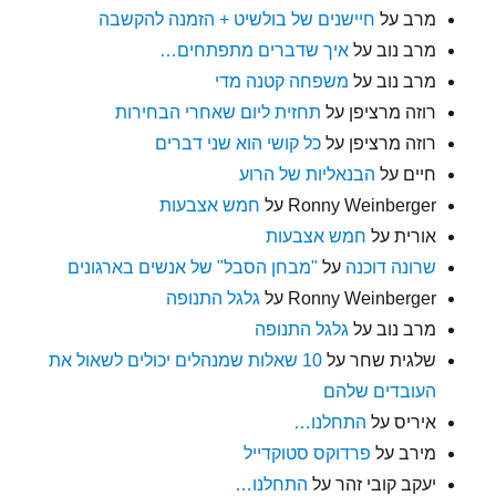
מרב
על
חיישנים של בולשיט + הזמנה להקשבה
מרב נוב
על
איך שדברים מתפתחים…
מרב נוב
על
משפחה קטנה מדי
רוזה מרציפן
על
תחזית ליום שאחרי הבחירות
רוזה מרציפן
על
כל קושי הוא שני דברים
חיים
על
הבנאליות של הרוע
Ronny Weinberger
על
חמש אצבעות
אורית
על
חמש אצבעות
שרונה דוכנה
על
"מבחן הסבל" של אנשים בארגונים
Ronny Weinberger
על
גלגל התנופה
מרב נוב
על
גלגל התנופה
שלגית שחר
על
10 שאלות שמנהלים יכולים לשאול את
העובדים שלהם
איריס
על
התחלנו…
מירב
על
פרדוקס סטוקדייל
יעקב קובי זהר
על
התחלנו…