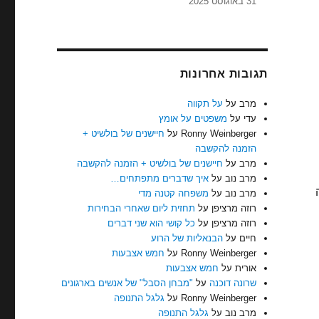
31 באוגוסט 2025
תגובות אחרונות
מרב
על
על תקווה
עדי
על
משפטים על אומץ
Ronny Weinberger
על
חיישנים של בולשיט +
הזמנה להקשבה
מרב
על
חיישנים של בולשיט + הזמנה להקשבה
מרב נוב
על
איך שדברים מתפתחים…
מרב נוב
על
משפחה קטנה מדי
רוזה מרציפן
על
תחזית ליום שאחרי הבחירות
רוזה מרציפן
על
כל קושי הוא שני דברים
חיים
על
הבנאליות של הרוע
Ronny Weinberger
על
חמש אצבעות
אורית
על
חמש אצבעות
שרונה דוכנה
על
"מבחן הסבל" של אנשים בארגונים
Ronny Weinberger
על
גלגל התנופה
מרב נוב
על
גלגל התנופה