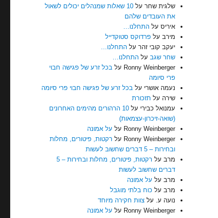
שלגית שחר
על
10 שאלות שמנהלים יכולים לשאול
את העובדים שלהם
איריס
על
התחלנו…
מירב
על
פרדוקס סטוקדייל
יעקב קובי זהר
על
התחלנו…
שחר שגב
על
התחלנו…
Ronny Weinberger
על
בכל זרע של פגישה חבוי
פרי סיומה
נעמה אושרי
על
בכל זרע של פגישה חבוי פרי סיומה
שירה
על
תזכורת
עמנואל כבירי
על
10 הרהורים מהימים האחרונים
(שואה-זיכרון-עצמאות)
Ronny Weinberger
על
על אמונה
Ronny Weinberger
על
רקטות, פיטורים, מחלות
ובחירות – 5 דברים שחשוב לעשות
מרב
על
רקטות, פיטורים, מחלות ובחירות – 5
דברים שחשוב לעשות
מרב
על
על אמונה
מרב
על
כוח בלתי מוגבל
נועה ע.
על
צוות חקירה מיוחד
Ronny Weinberger
על
על אמונה