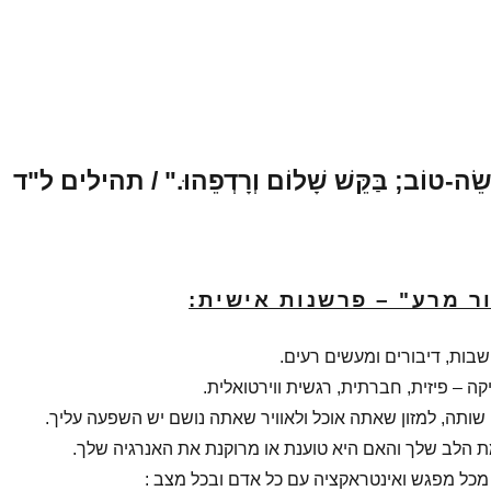
ֵׂה-טוֹב; בַּקֵּשׁ שָׁלוֹם וְרָדְפֵהוּ."
/
תהילים ל"ד
ור מרע" – פרשנות אישית:
בות, דיבורים ומעשים רעים.
ה – פיזית, חברתית, רגשית ווירטואלית.
ותה, למזון שאתה אוכל ולאוויר שאתה נושם יש השפעה עליך.
 הלב שלך והאם היא טוענת או מרוקנת את האנרגיה שלך.
כל מפגש ואינטראקציה עם כל אדם ובכל מצב :