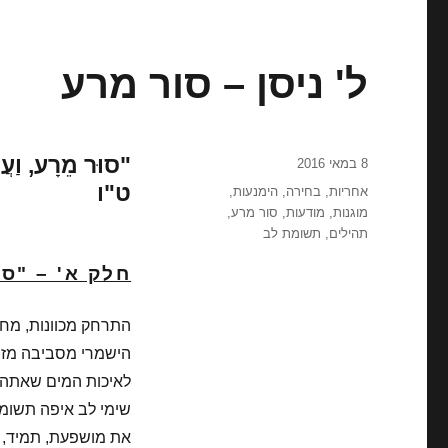
ל' ניסן – סור מרע
"סוּר מֵרָע, וַעֲש
פורסם
8 במאי 2016
בתאריך
ט"ו
תגיות
אחריות
,
בחירה
,
הימנעות
,
מוגנות
,
מודעות
,
סור מרע
,
תהילים
,
תשומת לב
חלק א' – "ס
התרחק מכוונות, מחש
הישמרי מסביבה מזיק
לאיכות המים שאתה ש
שימי לב איפה תשומת
את מושפעת, תמיד, מ