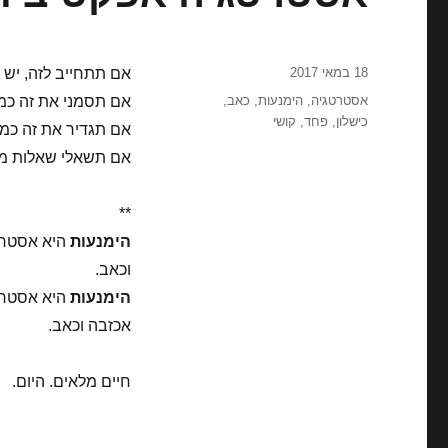
פורסם
18 במאי 2017
אם תתחייב לזה, יש ס
בתאריך
תגיות
אסטרטגיה
,
הימנעות
,
כאב
,
אם תסמני את זה כמט
כישלון
,
פחד
,
קושי
אם תגדיר את זה כמש
אם תשאלי שאלות מסו
**
הימנעות
היא אסטרטג
וכאב.
הימנעות
היא אסטרטג
אכזבה וכאב.
חיים מלאים. היום.