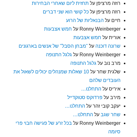
רוזה מרציפן
על
תחזית ליום שאחרי הבחירות
רוזה מרציפן
על
כל קושי הוא שני דברים
חיים
על
הבנאליות של הרוע
Ronny Weinberger
על
חמש אצבעות
אורית
על
חמש אצבעות
שרונה דוכנה
על
"מבחן הסבל" של אנשים בארגונים
Ronny Weinberger
על
גלגל התנופה
מרב נוב
על
גלגל התנופה
שלגית שחר
על
10 שאלות שמנהלים יכולים לשאול את
העובדים שלהם
איריס
על
התחלנו…
מירב
על
פרדוקס סטוקדייל
יעקב קובי זהר
על
התחלנו…
שחר שגב
על
התחלנו…
Ronny Weinberger
על
בכל זרע של פגישה חבוי פרי
סיומה