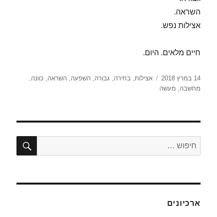
השראה.
אצילות נפש.
חיים מלאים. היום.
פורסם
תגיות
14 במרץ 2018
אצילות
,
בחירה
,
גבורה
,
השפעה
,
השראה
,
כוונה
,
בתאריך
מחשבה
,
מעשה
חיפו
חפש:
ארכיונים