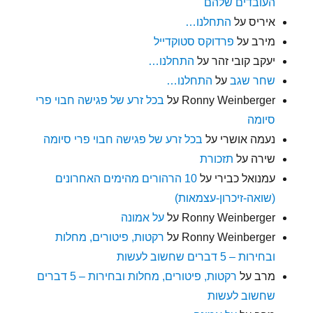
העובדים שלהם
איריס
על
התחלנו…
מירב
על
פרדוקס סטוקדייל
יעקב קובי זהר
על
התחלנו…
שחר שגב
על
התחלנו…
Ronny Weinberger
על
בכל זרע של פגישה חבוי פרי
סיומה
נעמה אושרי
על
בכל זרע של פגישה חבוי פרי סיומה
שירה
על
תזכורת
עמנואל כבירי
על
10 הרהורים מהימים האחרונים
(שואה-זיכרון-עצמאות)
Ronny Weinberger
על
על אמונה
Ronny Weinberger
על
רקטות, פיטורים, מחלות
ובחירות – 5 דברים שחשוב לעשות
מרב
על
רקטות, פיטורים, מחלות ובחירות – 5 דברים
שחשוב לעשות