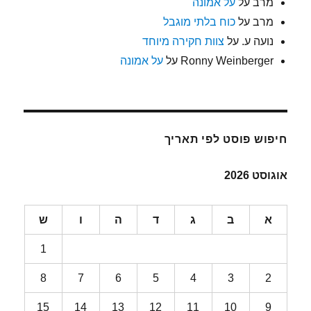
מרב
על
על אמונה
מרב
על
כוח בלתי מוגבל
נועה ע.
על
צוות חקירה מיוחד
Ronny Weinberger
על
על אמונה
חיפוש פוסט לפי תאריך
אוגוסט 2026
א
ב
ג
ד
ה
ו
ש
1
8
7
6
5
4
3
2
15
14
13
12
11
10
9