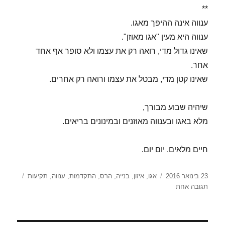
**
ענווה אינה ההיפך מאגו.
ענווה היא מעין "אגו מאוזן".
שאינו גדול מדי, רואה רק את עצמו ולא סופר אף אחד
אחר.
שאינו קטן מדי, מבטל את עצמו ורואה רק אחרים.
שיהיה שבוע מבורך,
מלא באגו ובענווה מאוזנים ובמינונים בריאים.
חיים מלאים. יום יום.
פורסם
תגיות
23 בינואר 2016
אגו
,
איזון
,
בנייה
,
הרס
,
התקדמות
,
ענווה
,
תקיעות
בתאריך
על
תגובה אחת
יג'
שבט
–