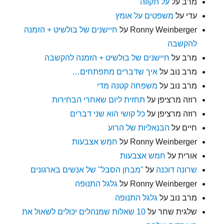
מרב
על
על תקווה
עדי
על
משפטים על אומץ
Ronny Weinberger
על
חיישנים של בולשיט + הזמנה
להקשבה
מרב
על
חיישנים של בולשיט + הזמנה להקשבה
מרב נוב
על
איך שדברים מתפתחים…
מרב נוב
על
משפחה קטנה מדי
רוזה מרציפן
על
תחזית ליום שאחרי הבחירות
רוזה מרציפן
על
כל קושי הוא שני דברים
חיים
על
הבנאליות של הרוע
Ronny Weinberger
על
חמש אצבעות
אורית
על
חמש אצבעות
שרונה דוכנה
על
"מבחן הסבל" של אנשים בארגונים
Ronny Weinberger
על
גלגל התנופה
מרב נוב
על
גלגל התנופה
שלגית שחר
על
10 שאלות שמנהלים יכולים לשאול את