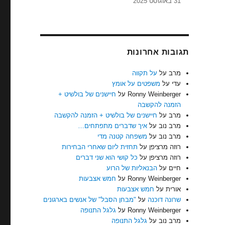
31 באוגוסט 2025
תגובות אחרונות
מרב
על
על תקווה
עדי
על
משפטים על אומץ
Ronny Weinberger
על
חיישנים של בולשיט +
הזמנה להקשבה
מרב
על
חיישנים של בולשיט + הזמנה להקשבה
מרב נוב
על
איך שדברים מתפתחים…
מרב נוב
על
משפחה קטנה מדי
רוזה מרציפן
על
תחזית ליום שאחרי הבחירות
רוזה מרציפן
על
כל קושי הוא שני דברים
חיים
על
הבנאליות של הרוע
Ronny Weinberger
על
חמש אצבעות
אורית
על
חמש אצבעות
שרונה דוכנה
על
"מבחן הסבל" של אנשים בארגונים
Ronny Weinberger
על
גלגל התנופה
מרב נוב
על
גלגל התנופה