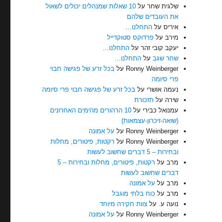
שלגית שחר
על
10 שאלות שמנהלים יכולים לשאול
את העובדים שלהם
איריס
על
התחלנו…
מירב
על
פרדוקס סטוקדייל
יעקב קובי זהר
על
התחלנו…
שחר שגב
על
התחלנו…
Ronny Weinberger
על
בכל זרע של פגישה חבוי
פרי סיומה
נעמה אושרי
על
בכל זרע של פגישה חבוי פרי סיומה
שירה
על
תזכורת
עמנואל כבירי
על
10 הרהורים מהימים האחרונים
(שואה-זיכרון-עצמאות)
Ronny Weinberger
על
על אמונה
Ronny Weinberger
על
רקטות, פיטורים, מחלות
ובחירות – 5 דברים שחשוב לעשות
מרב
על
רקטות, פיטורים, מחלות ובחירות – 5
דברים שחשוב לעשות
מרב
על
על אמונה
מרב
על
כוח בלתי מוגבל
נועה ע.
על
צוות חקירה מיוחד
Ronny Weinberger
על
על אמונה