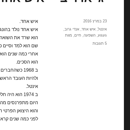
פורסם
23 במרץ 2016
איש אחד.
בתאריך
תגיות
אינטל
,
איש אחד
,
אנדי גרוב
,
איש אחד נולד בהונגרי
געגוע
,
השפעה
,
חיים
,
מוות
הוא שרד את השואה 
על
5 תגובות
שם הוא למד וסיים כ
יג'
אחרי כמה שנים הוא
אדר
ב'
הוא הסכים.
–
ב 1968 כשהחברים שלו עזבו, הוא בחר ללכת איתם
איש
ולהיות העובד הראש
אחד
אינטל.
ב 1974 הוא היה חלק מהחלטה לפתוח סניף קטן של החברה בישראל.
היום מתפרנסים מהס
והוא היצואן הפרטי ה
לפני כמה שנים קראת