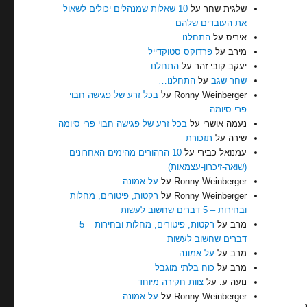
שלגית שחר
על
10 שאלות שמנהלים יכולים לשאול
את העובדים שלהם
איריס
על
התחלנו…
מירב
על
פרדוקס סטוקדייל
יעקב קובי זהר
על
התחלנו…
שחר שגב
על
התחלנו…
Ronny Weinberger
על
בכל זרע של פגישה חבוי
פרי סיומה
נעמה אושרי
על
בכל זרע של פגישה חבוי פרי סיומה
שירה
על
תזכורת
עמנואל כבירי
על
10 הרהורים מהימים האחרונים
(שואה-זיכרון-עצמאות)
Ronny Weinberger
על
על אמונה
Ronny Weinberger
על
רקטות, פיטורים, מחלות
ובחירות – 5 דברים שחשוב לעשות
מרב
על
רקטות, פיטורים, מחלות ובחירות – 5
דברים שחשוב לעשות
מרב
על
על אמונה
מרב
על
כוח בלתי מוגבל
נועה ע.
על
צוות חקירה מיוחד
Ronny Weinberger
על
על אמונה