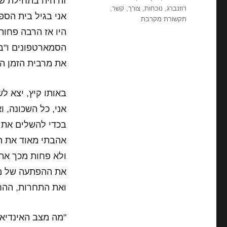
זה היה בתחילת ש
רוזנברג
,
נוכחות
,
צורך
,
קשר
,
אני בגיל בית הספר
תקשורת מקרבת
היו אז הרבה פחות
הסמארטפונים ו"בע
את מרבית הזמן הפ
באותו קיץ, יצא ל
אני, כל השכונה, ו
בכדי להשלים את 
אהבתי מאוד את הת
ולא פחות מכך את
את ההפתעה של מה
ואת התחרות, ההח
"מה מצב האינדיאני