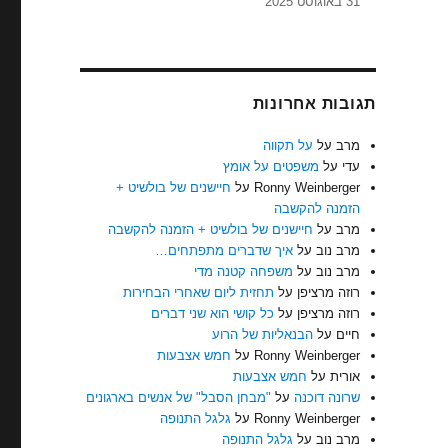
31 באוגוסט 2025
תגובות אחרונות
מרב
על
על תקווה
עדי
על
משפטים על אומץ
Ronny Weinberger
על
חיישנים של בולשיט +
הזמנה להקשבה
מרב
על
חיישנים של בולשיט + הזמנה להקשבה
מרב נוב
על
איך שדברים מתפתחים…
מרב נוב
על
משפחה קטנה מדי
רוזה מרציפן
על
תחזית ליום שאחרי הבחירות
רוזה מרציפן
על
כל קושי הוא שני דברים
חיים
על
הבנאליות של הרוע
Ronny Weinberger
על
חמש אצבעות
אורית
על
חמש אצבעות
שרונה דוכנה
על
"מבחן הסבל" של אנשים בארגונים
Ronny Weinberger
על
גלגל התנופה
מרב נוב
על
גלגל התנופה