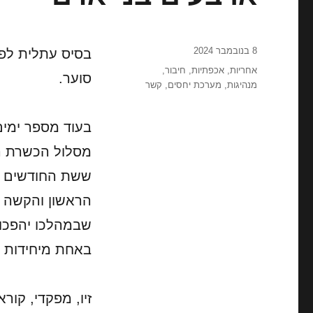
פורסם
8 בנובמבר 2024
בסיס עתלית לפנ
בתאריך
תגיות
אחריות
,
אכפתיות
,
חיבור
,
סוער.
מנהיגות
,
מערכת יחסים
,
קשר
בעוד מספר ימים
מסלול הכשרת הל
ששת החודשים ה
הראשון והקשה 
באחת מיחידות ה
זיו, מפקדי, קו