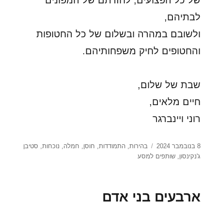
של כל הפצועים, לחזרתם של המפונים
לבתיהם,
ולשובם במהרה ובשלום של כל החטופות
והחטופים לחיק משפחותיהם.
שבת של שלום,
חיים מלאים,
רוני ויינברגר
פורסם
תגיות
8 בנובמבר 2024
בהירות
,
התמודדות
,
חוסן
,
חמלה
,
נוכחות
,
סטיבן
בתאריך
ג'נקינסון
,
שותפים למסע
ארבעים בני אדם