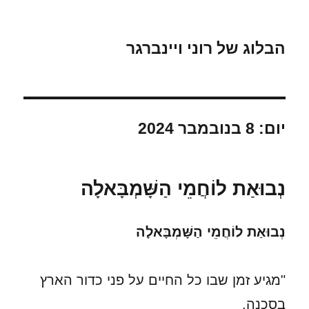
הבלוג של רוני ויינברגר
יום:
8 בנובמבר 2024
נְבוּאַת לוֹחֲמֵי הַשָּׁמְבָּאלָה
נְבוּאַת לוֹחֲמֵי הַשָּׁמְבָּאלָה
"מגיע זמן שבו כל החיים על פני כדור הארץ
בסכנה.