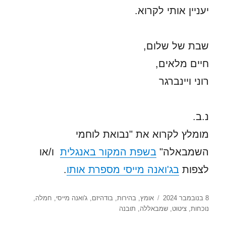
יעניין אותי לקרוא.
שבת של שלום,
חיים מלאים,
רוני ויינברגר
נ.ב.
מומלץ לקרוא את "נבואת לוחמי
השמבאלה"
בשפת המקור באנגלית
ו/או
לצפות
בג'ואנה מייסי מספרת אותו
.
פורסם
תגיות
8 בנובמבר 2024
אומץ
,
בהירות
,
בודהיזם
,
ג'ואנה מייסי
,
חמלה
,
בתאריך
נוכחות
,
ציטוט
,
שמבאללה
,
תובנה