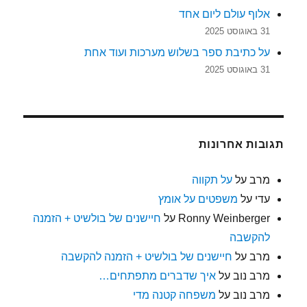
אלוף עולם ליום אחד
31 באוגוסט 2025
על כתיבת ספר בשלוש מערכות ועוד אחת
31 באוגוסט 2025
תגובות אחרונות
מרב
על
על תקווה
עדי
על
משפטים על אומץ
Ronny Weinberger
על
חיישנים של בולשיט + הזמנה
להקשבה
מרב
על
חיישנים של בולשיט + הזמנה להקשבה
מרב נוב
על
איך שדברים מתפתחים…
מרב נוב
על
משפחה קטנה מדי