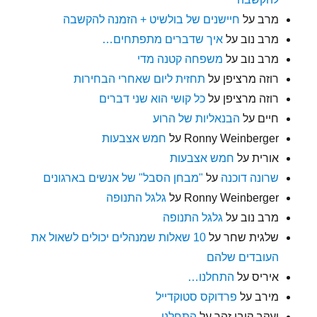
מרב
על
חיישנים של בולשיט + הזמנה להקשבה
מרב נוב
על
איך שדברים מתפתחים…
מרב נוב
על
משפחה קטנה מדי
רוזה מרציפן
על
תחזית ליום שאחרי הבחירות
רוזה מרציפן
על
כל קושי הוא שני דברים
חיים
על
הבנאליות של הרוע
Ronny Weinberger
על
חמש אצבעות
אורית
על
חמש אצבעות
שרונה דוכנה
על
"מבחן הסבל" של אנשים בארגונים
Ronny Weinberger
על
גלגל התנופה
מרב נוב
על
גלגל התנופה
שלגית שחר
על
10 שאלות שמנהלים יכולים לשאול את
העובדים שלהם
איריס
על
התחלנו…
מירב
על
פרדוקס סטוקדייל
יעקב קובי זהר
על
התחלנו…