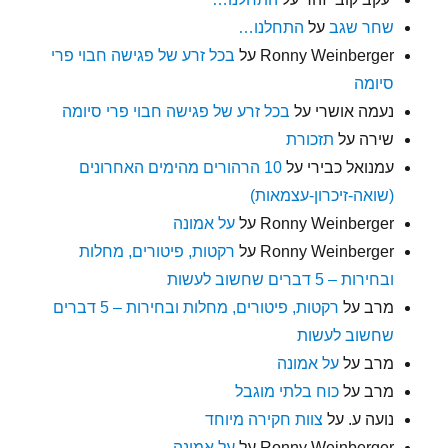
שחר שגב
על
התחלנו…
Ronny Weinberger
על
בכל זרע של פגישה חבוי פרי
סיומה
נעמה אושרי
על
בכל זרע של פגישה חבוי פרי סיומה
שירה
על
תזכורת
עמנואל כבירי
על
10 הרהורים מהימים האחרונים
(שואה-זיכרון-עצמאות)
Ronny Weinberger
על
על אמונה
Ronny Weinberger
על
רקטות, פיטורים, מחלות
ובחירות – 5 דברים שחשוב לעשות
מרב
על
רקטות, פיטורים, מחלות ובחירות – 5 דברים
שחשוב לעשות
מרב
על
על אמונה
מרב
על
כוח בלתי מוגבל
נועה ע.
על
צוות חקירה מיוחד
Ronny Weinberger
על
על אמונה