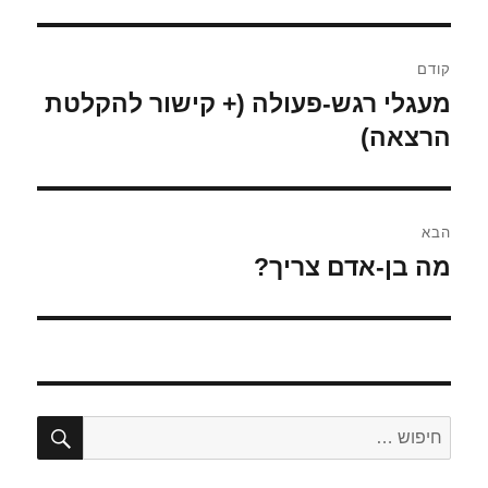
ניווט
קודם
מעגלי רגש-פעולה (+ קישור להקלטת
הפוסט
הקודם:
הרצאה)
הבא
מה בן-אדם צריך?
הפוסט
הבא:
חיפו
חפש: