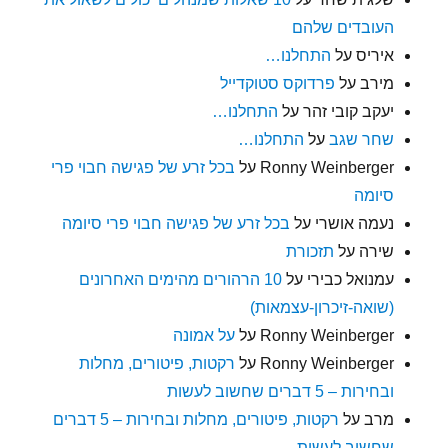
העובדים שלהם
איריס
על
התחלנו…
מירב
על
פרדוקס סטוקדייל
יעקב קובי זהר
על
התחלנו…
שחר שגב
על
התחלנו…
Ronny Weinberger
על
בכל זרע של פגישה חבוי פרי
סיומה
נעמה אושרי
על
בכל זרע של פגישה חבוי פרי סיומה
שירה
על
תזכורת
עמנואל כבירי
על
10 הרהורים מהימים האחרונים
(שואה-זיכרון-עצמאות)
Ronny Weinberger
על
על אמונה
Ronny Weinberger
על
רקטות, פיטורים, מחלות
ובחירות – 5 דברים שחשוב לעשות
מרב
על
רקטות, פיטורים, מחלות ובחירות – 5 דברים
שחשוב לעשות