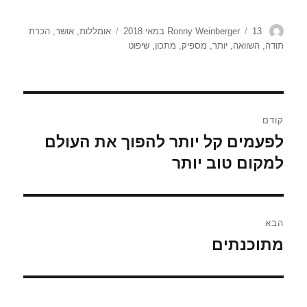
מחבר
פורסם
תגיות
13 במאי 2018
Ronny Weinberger
אומללות
,
אושר
,
הכרת
בתאריך
תודה
,
השוואה
,
יותר
,
מספיק
,
מתכון
,
שיפוט
ניווט
קודם
לפעמים קל יותר להפוך את העולם
הפוסט
הקודם:
למקום טוב יותר
הבא
מתוכנתים
הפוסט
הבא: