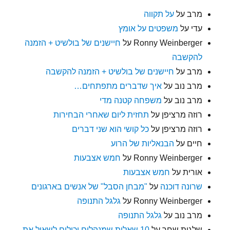
מרב
על
על תקווה
עדי
על
משפטים על אומץ
Ronny Weinberger
על
חיישנים של בולשיט + הזמנה
להקשבה
מרב
על
חיישנים של בולשיט + הזמנה להקשבה
מרב נוב
על
איך שדברים מתפתחים…
מרב נוב
על
משפחה קטנה מדי
רוזה מרציפן
על
תחזית ליום שאחרי הבחירות
רוזה מרציפן
על
כל קושי הוא שני דברים
חיים
על
הבנאליות של הרוע
Ronny Weinberger
על
חמש אצבעות
אורית
על
חמש אצבעות
שרונה דוכנה
על
"מבחן הסבל" של אנשים בארגונים
Ronny Weinberger
על
גלגל התנופה
מרב נוב
על
גלגל התנופה
שלגית שחר
על
10 שאלות שמנהלים יכולים לשאול את