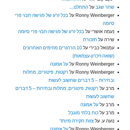
שחר שגב
על
התחלנו…
Ronny Weinberger
על
בכל זרע של פגישה חבוי פרי
סיומה
נעמה אושרי
על
בכל זרע של פגישה חבוי פרי סיומה
שירה
על
תזכורת
עמנואל כבירי
על
10 הרהורים מהימים האחרונים
(שואה-זיכרון-עצמאות)
Ronny Weinberger
על
על אמונה
Ronny Weinberger
על
רקטות, פיטורים, מחלות
ובחירות – 5 דברים שחשוב לעשות
מרב
על
רקטות, פיטורים, מחלות ובחירות – 5 דברים
שחשוב לעשות
מרב
על
על אמונה
מרב
על
כוח בלתי מוגבל
נועה ע.
על
צוות חקירה מיוחד
Ronny Weinberger
על
על אמונה