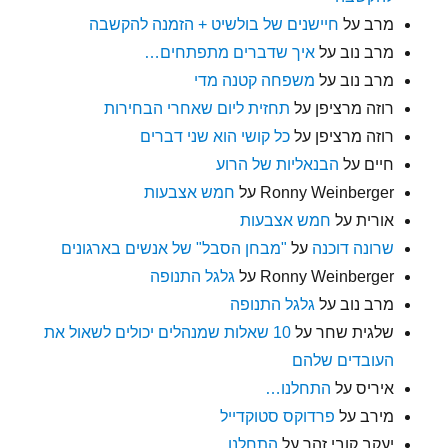
מרב
על
חיישנים של בולשיט + הזמנה להקשבה
מרב נוב
על
איך שדברים מתפתחים…
מרב נוב
על
משפחה קטנה מדי
רוזה מרציפן
על
תחזית ליום שאחרי הבחירות
רוזה מרציפן
על
כל קושי הוא שני דברים
חיים
על
הבנאליות של הרוע
Ronny Weinberger
על
חמש אצבעות
אורית
על
חמש אצבעות
שרונה דוכנה
על
"מבחן הסבל" של אנשים בארגונים
Ronny Weinberger
על
גלגל התנופה
מרב נוב
על
גלגל התנופה
שלגית שחר
על
10 שאלות שמנהלים יכולים לשאול את
העובדים שלהם
איריס
על
התחלנו…
מירב
על
פרדוקס סטוקדייל
יעקב קובי זהר
על
התחלנו…