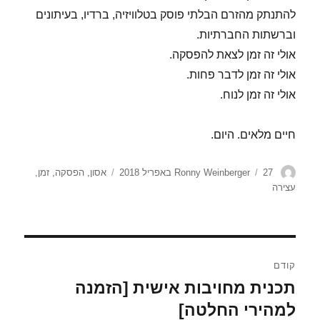
להתנתק מהזרם הבלתי פוסק בטלוויזיה, ברדיו, בעיתונים
וברשתות החברתיות.
אולי זה זמן לצאת להפסקה.
אולי זה זמן לדבר פחות.
אולי זה זמן לנוח.
חיים מלאים. היום.
מחבר
פורסם
תגיות
27 באפריל 2018
Ronny Weinberger
אסון
,
הפסקה
,
זמן
,
בתאריך
עצירה
ניווט
קודם
תכנית מחויבות אישית [הזמנה
הפוסט
הקודם:
למהירי החלטה]