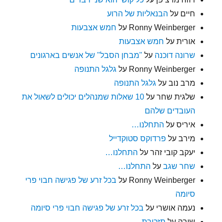
חיים
על
הבנאליות של הרוע
Ronny Weinberger
על
חמש אצבעות
אורית
על
חמש אצבעות
שרונה דוכנה
על
"מבחן הסבל" של אנשים בארגונים
Ronny Weinberger
על
גלגל התנופה
מרב נוב
על
גלגל התנופה
שלגית שחר
על
10 שאלות שמנהלים יכולים לשאול את
העובדים שלהם
איריס
על
התחלנו…
מירב
על
פרדוקס סטוקדייל
יעקב קובי זהר
על
התחלנו…
שחר שגב
על
התחלנו…
Ronny Weinberger
על
בכל זרע של פגישה חבוי פרי
סיומה
נעמה אושרי
על
בכל זרע של פגישה חבוי פרי סיומה
שירה
על
תזכורת