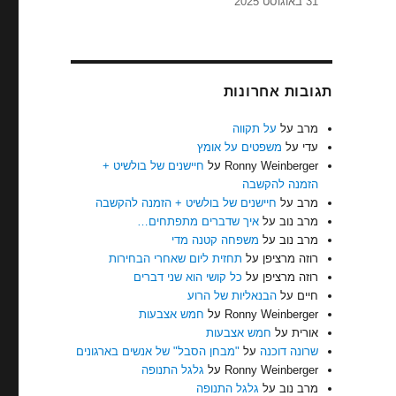
31 באוגוסט 2025
תגובות אחרונות
מרב
על
על תקווה
עדי
על
משפטים על אומץ
Ronny Weinberger
על
חיישנים של בולשיט +
הזמנה להקשבה
מרב
על
חיישנים של בולשיט + הזמנה להקשבה
מרב נוב
על
איך שדברים מתפתחים…
מרב נוב
על
משפחה קטנה מדי
רוזה מרציפן
על
תחזית ליום שאחרי הבחירות
רוזה מרציפן
על
כל קושי הוא שני דברים
חיים
על
הבנאליות של הרוע
Ronny Weinberger
על
חמש אצבעות
אורית
על
חמש אצבעות
שרונה דוכנה
על
"מבחן הסבל" של אנשים בארגונים
Ronny Weinberger
על
גלגל התנופה
מרב נוב
על
גלגל התנופה