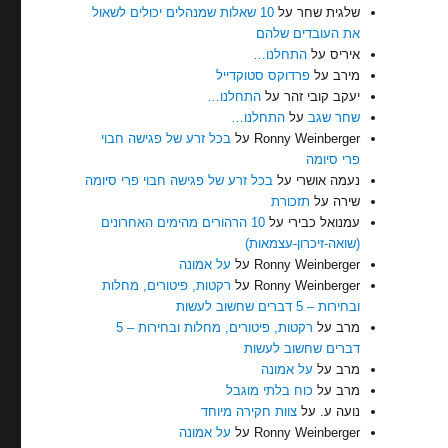
שלגית שחר
על
10 שאלות שמנהלים יכולים לשאול
את העובדים שלהם
איריס
על
התחלנו…
מירב
על
פרדוקס סטוקדייל
יעקב קובי זהר
על
התחלנו…
שחר שגב
על
התחלנו…
Ronny Weinberger
על
בכל זרע של פגישה חבוי
פרי סיומה
נעמה אושרי
על
בכל זרע של פגישה חבוי פרי סיומה
שירה
על
תזכורת
עמנואל כבירי
על
10 הרהורים מהימים האחרונים
(שואה-זיכרון-עצמאות)
Ronny Weinberger
על
על אמונה
Ronny Weinberger
על
רקטות, פיטורים, מחלות
ובחירות – 5 דברים שחשוב לעשות
מרב
על
רקטות, פיטורים, מחלות ובחירות – 5
דברים שחשוב לעשות
מרב
על
על אמונה
מרב
על
כוח בלתי מוגבל
נועה ע.
על
צוות חקירה מיוחד
Ronny Weinberger
על
על אמונה