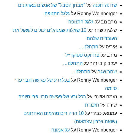
שרונה דוכנה
על
"מבחן הסבל" של אנשים בארגונים
Ronny Weinberger
על
גלגל התנופה
מרב נוב
על
גלגל התנופה
שלגית שחר
על
10 שאלות שמנהלים יכולים לשאול את
העובדים שלהם
איריס
על
התחלנו…
מירב
על
פרדוקס סטוקדייל
יעקב קובי זהר
על
התחלנו…
שחר שגב
על
התחלנו…
Ronny Weinberger
על
בכל זרע של פגישה חבוי פרי
סיומה
נעמה אושרי
על
בכל זרע של פגישה חבוי פרי סיומה
שירה
על
תזכורת
עמנואל כבירי
על
10 הרהורים מהימים האחרונים
(שואה-זיכרון-עצמאות)
Ronny Weinberger
על
על אמונה