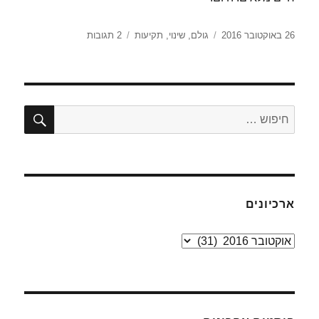
פורסם
תגיות
על
26 באוקטובר 2016
גולם
,
שינוי
,
תקיעות
2 תגובות
בתאריך
תקיעות
של
גולם
חיפו
חפש:
ארכיונים
ארכיונים