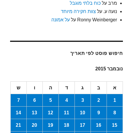
מרב
על
כוח בלתי מוגבל
נועה ע.
על
צוות חקירה מיוחד
Ronny Weinberger
על
על אמונה
חיפוש פוסט לפי תאריך
נובמבר 2015
א
ב
ג
ד
ה
ו
ש
7
6
5
4
3
2
1
14
13
12
11
10
9
8
21
20
19
18
17
16
15