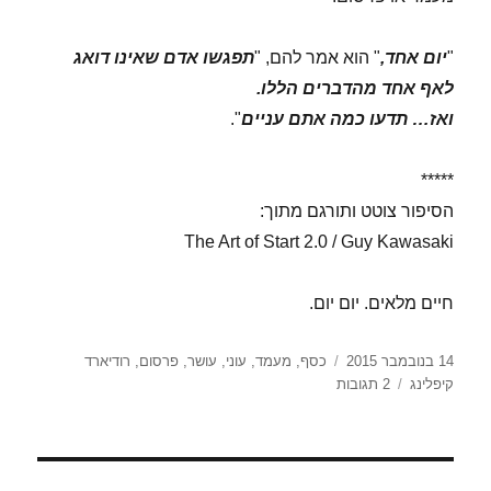
"
יום אחד,
" הוא אמר להם, "
תפגשו אדם שאינו דואג
לאף אחד מהדברים הללו.
ואז… תדעו כמה אתם עניים
".
*****
הסיפור צוטט ותורגם מתוך:
The Art of Start 2.0 / Guy Kawasaki
חיים מלאים. יום יום.
פורסם
תגיות
14 בנובמבר 2015
כסף
,
מעמד
,
עוני
,
עושר
,
פרסום
,
רודיארד
בתאריך
על
קיפלינג
2 תגובות
ב'
כסלו
–
יום