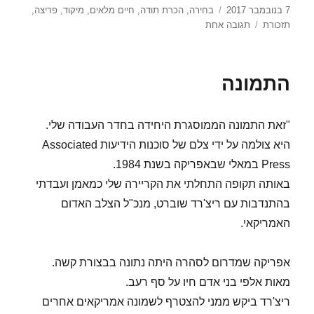
פורסם
תגיות
7 בנובמבר 2017
בחירה
,
הכרת תודה
,
חיים מלאים
,
מיקוד
,
פריצה
,
בתאריך
על
תזכורת
תגובה אחת
מחשבות
אחרי
פריצה
התמונה
"זאת התמונה הממוסגרת היחידה בחדר העבודה שלי.
היא צולמה על ידי צלם של סוכנות הידיעות Associated
Press במאלי שבאפריקה בשנת 1984.
באותה תקופה התחלתי את הקריירה שלי כמאמן ועבדתי
בהתנדבות עם ריצ'רד שוברט, מנכ"ל הצלב האדום
האמריקאי.
אפריקה שמדרום לסהרה היתה נתונה בבצורת קשה.
מאות אלפי בני אדם חיו על סף רעב.
ריצ'רד ביקש ממני להצטרף לשמונה אמריקאים אחרים