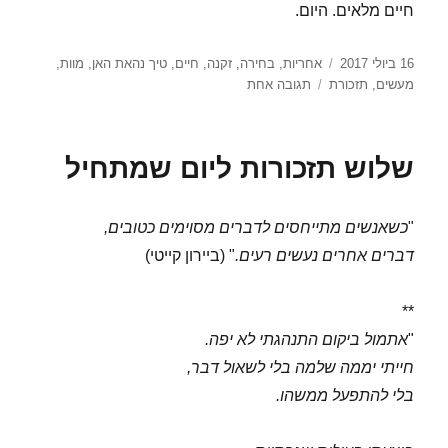
חיים מלאים. היום.
פורסם
תגיות
16 ביולי 2017
אחריות
,
בחירה
,
זקנה
,
חיים
,
טיך נהאת האן
,
מוות
,
בתאריך
על
מעשים
,
תזכורת
תגובה אחת
חמש
תזכורות
שמתאמצים
שלוש תזכורות ליום שמתחיל
לשכוח
"
כשאנשים מתייחסים לדברים מסוימים כטובים,
דברים אחרים נעשים רעים.
" (ביירון קייטי)
**
"
אתמול ביקום התנהגתי לא יפה.
חייתי יממה שלמה בלי לשאול דבר,
בלי להתפעל ממשהו.