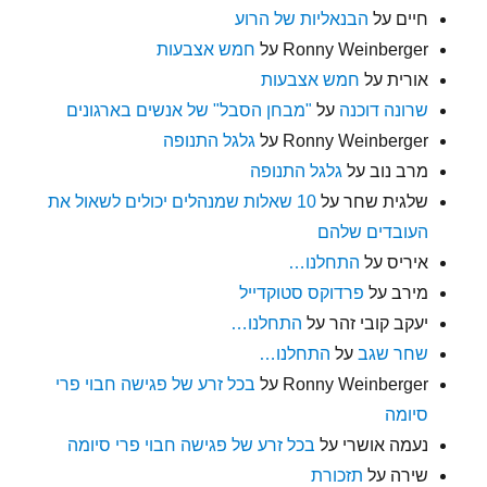
חיים
על
הבנאליות של הרוע
Ronny Weinberger
על
חמש אצבעות
אורית
על
חמש אצבעות
שרונה דוכנה
על
"מבחן הסבל" של אנשים בארגונים
Ronny Weinberger
על
גלגל התנופה
מרב נוב
על
גלגל התנופה
שלגית שחר
על
10 שאלות שמנהלים יכולים לשאול את
העובדים שלהם
איריס
על
התחלנו…
מירב
על
פרדוקס סטוקדייל
יעקב קובי זהר
על
התחלנו…
שחר שגב
על
התחלנו…
Ronny Weinberger
על
בכל זרע של פגישה חבוי פרי
סיומה
נעמה אושרי
על
בכל זרע של פגישה חבוי פרי סיומה
שירה
על
תזכורת