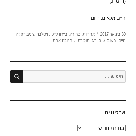
(ר. מ. ו.)
חיים מלאים. היום.
פורסם
תגיות
30 בינואר 2017
אחריות
,
בחירה
,
ביירון קייטי
,
ויסלבה שימבורסקה
,
בתאריך
על
חיים
,
חשוב
,
טוב
,
רע
,
תזכורת
תגובה אחת
שלוש
תזכורות
ליום
שמתחיל
חיפו
חפש:
ארכיונים
ארכיונים