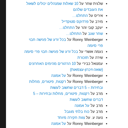
שלגית שחר
על
10 שאלות שמנהלים יכולים לשאול
את העובדים שלהם
איריס
על
התחלנו…
מירב
על
פרדוקס סטוקדייל
יעקב קובי זהר
על
התחלנו…
שחר שגב
על
התחלנו…
Ronny Weinberger
על
בכל זרע של פגישה חבוי
פרי סיומה
נעמה אושרי
על
בכל זרע של פגישה חבוי פרי סיומה
שירה
על
תזכורת
עמנואל כבירי
על
10 הרהורים מהימים האחרונים
(שואה-זיכרון-עצמאות)
Ronny Weinberger
על
על אמונה
Ronny Weinberger
על
רקטות, פיטורים, מחלות
ובחירות – 5 דברים שחשוב לעשות
מרב
על
רקטות, פיטורים, מחלות ובחירות – 5
דברים שחשוב לעשות
מרב
על
על אמונה
מרב
על
כוח בלתי מוגבל
נועה ע.
על
צוות חקירה מיוחד
Ronny Weinberger
על
על אמונה