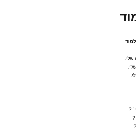
וד
למוד
שלי.
לי.
י.
 ?
?
?