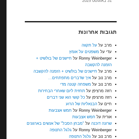
31 באוגוסט 2025
תגובות אחרונות
מרב
על
על תקווה
עדי
על
משפטים על אומץ
Ronny Weinberger
על
חיישנים של בולשיט +
הזמנה להקשבה
מרב
על
חיישנים של בולשיט + הזמנה להקשבה
מרב נוב
על
איך שדברים מתפתחים…
מרב נוב
על
משפחה קטנה מדי
רוזה מרציפן
על
תחזית ליום שאחרי הבחירות
רוזה מרציפן
על
כל קושי הוא שני דברים
חיים
על
הבנאליות של הרוע
Ronny Weinberger
על
חמש אצבעות
אורית
על
חמש אצבעות
שרונה דוכנה
על
"מבחן הסבל" של אנשים בארגונים
Ronny Weinberger
על
גלגל התנופה
מרב נוב
על
גלגל התנופה