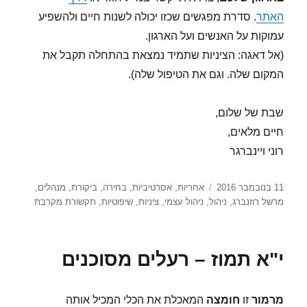
האתר
. סדרת מפגשים שכזו יכולה לשנות חיים ולהשפיע
עמוקות על האנשים ועל הארגון.
(אל דאגה: הציניות שתמיד נמצאת בהתחלה תקבל את
המקום שלה. וגם את הטיפול שלה).
שבת של שלום,
חיים מלאים,
רוני ויינברגר
פורסם
תגיות
11 בנובמבר 2016
אחריות
,
אסרטיביות
,
בחירה
,
ביקורת
,
מנהלים
,
בתאריך
מרשל רוזנברג
,
ניהול
,
ניהול עצמי
,
ציניות
,
שיפוטיות
,
תקשורת מקרבת
י"א תמוז – רעלים מסוכנים
מרמור
זו
חומצה
המאכלת את הכלי המכיל אותה