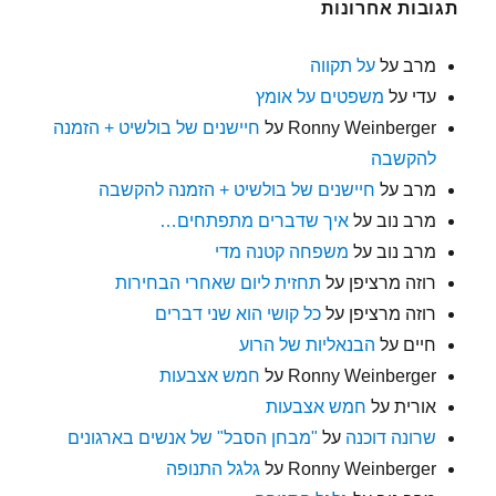
תגובות אחרונות
מרב
על
על תקווה
עדי
על
משפטים על אומץ
Ronny Weinberger
על
חיישנים של בולשיט + הזמנה
להקשבה
מרב
על
חיישנים של בולשיט + הזמנה להקשבה
מרב נוב
על
איך שדברים מתפתחים…
מרב נוב
על
משפחה קטנה מדי
רוזה מרציפן
על
תחזית ליום שאחרי הבחירות
רוזה מרציפן
על
כל קושי הוא שני דברים
חיים
על
הבנאליות של הרוע
Ronny Weinberger
על
חמש אצבעות
אורית
על
חמש אצבעות
שרונה דוכנה
על
"מבחן הסבל" של אנשים בארגונים
Ronny Weinberger
על
גלגל התנופה