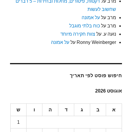
מרב
על
רקטות, פיטורים, מחלות ובחירות – 5 דברים
שחשוב לעשות
מרב
על
על אמונה
מרב
על
כוח בלתי מוגבל
נועה ע.
על
צוות חקירה מיוחד
Ronny Weinberger
על
על אמונה
חיפוש פוסט לפי תאריך
אוגוסט 2026
א
ב
ג
ד
ה
ו
ש
1