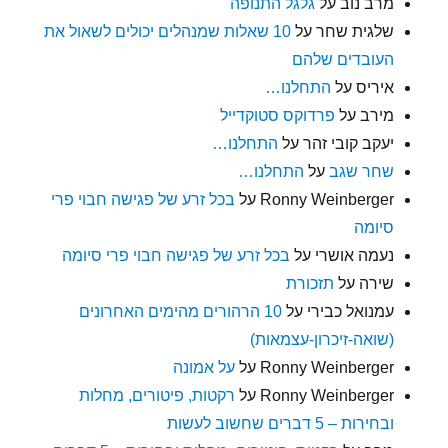
מרב נוב
על
גלגל התנופה
שלגית שחר
על
10 שאלות שמנהלים יכולים לשאול את
העובדים שלהם
איריס
על
התחלנו…
מירב
על
פרדוקס סטוקדייל
יעקב קובי זהר
על
התחלנו…
שחר שגב
על
התחלנו…
Ronny Weinberger
על
בכל זרע של פגישה חבוי פרי
סיומה
נעמה אושרי
על
בכל זרע של פגישה חבוי פרי סיומה
שירה
על
תזכורת
עמנואל כבירי
על
10 הרהורים מהימים האחרונים
(שואה-זיכרון-עצמאות)
Ronny Weinberger
על
על אמונה
Ronny Weinberger
על
רקטות, פיטורים, מחלות
ובחירות – 5 דברים שחשוב לעשות