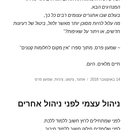
המנהיגים הבא.
בעולם שבו אתגרים עצומים רבים כל כך,
מה עלול להיות מסוכן יותר מאשר זלזול, ביטול של רעיונות
חדשים, או ויתור על שאיפות?"
~ שמעון פרס, מתוך ספרו "אין מקום לחלומות קטנים"
חיים מלאים. היום.
פורסם
תגיות
14 באוקטובר 2018
אתגר
,
ציטוט
,
ציניות
,
שמעון פרס
בתאריך
ניהול עצמי לפני ניהול אחרים
לפני שמתחילים לרוץ חשוב ללמוד ללכת.
לפני שלומדים חילוק חשוב ללמוד חיבור.