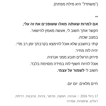
("משתדל" היא מילת מפתח).
**
אם למרות שאת/ה מאלו ששופכים את זה עלי,
הקשר אתך חשוב לי, אעשה מאמץ להישאר.
במצב שכזה,
קח/י בחשבון שלא אוכל להימצא בקרבתך זמן רב מדי.
יהיה לזה מחיר.
פירוק הרעלים תובע ממני אנרגיה.
אוכל להיות חשוף לזה במידה מסוימת בלבד.
חשוב לי
לשמור על עצמי.
חיים מלאים. יום יום.
פורסם
תגיות
17 ביולי 2016
אנרגיה
,
חומצה
,
מרמור
,
ציניות
,
קרובנות
,
רכילות
,
בתאריך
רעלים
,
שיפוטיות
,
שמירה