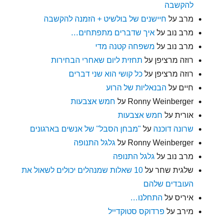
להקשבה
מרב
על
חיישנים של בולשיט + הזמנה להקשבה
מרב נוב
על
איך שדברים מתפתחים…
מרב נוב
על
משפחה קטנה מדי
רוזה מרציפן
על
תחזית ליום שאחרי הבחירות
רוזה מרציפן
על
כל קושי הוא שני דברים
חיים
על
הבנאליות של הרוע
Ronny Weinberger
על
חמש אצבעות
אורית
על
חמש אצבעות
שרונה דוכנה
על
"מבחן הסבל" של אנשים בארגונים
Ronny Weinberger
על
גלגל התנופה
מרב נוב
על
גלגל התנופה
שלגית שחר
על
10 שאלות שמנהלים יכולים לשאול את
העובדים שלהם
איריס
על
התחלנו…
מירב
על
פרדוקס סטוקדייל