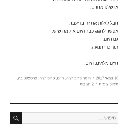
או שלנו מחר…
חבל לגלות את זה בדיעבד.
אפשר לחגוג כבר היום את מה שיש.
גם היום.
תוך כדי תנועה.
חיים מלאים. היום.
פורסם
תגיות
16 במאי 2017
חוסר פרופורציה
,
חיים
,
פרופורציה
,
פרספקטיבה
,
בתאריך
על
תיאופ ציפיות
2 תגובות
תיאום
ציפיות
להיום
חיפו
חפש: