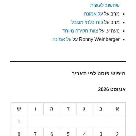
שחשוב לעשות
מרב
על
על אמונה
מרב
על
כוח בלתי מוגבל
נועה ע.
על
צוות חקירה מיוחד
Ronny Weinberger
על
על אמונה
חיפוש פוסט לפי תאריך
אוגוסט 2026
א
ב
ג
ד
ה
ו
ש
1
8
7
6
5
4
3
2