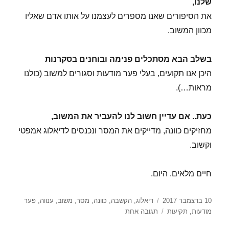
שלנו,
את הסיפורים שאנו מספרים לעצמנו על אותו אדם שאליו
מכוון המשוב.
בשלב הבא מסתכלים פנימה ובוחנים בסקרנות
היכן אנו תקועים, בעלי פער מודעות וסגורים למשוב (כולנו
מראות…).
כעת.. אם עדיין חשוב לנו להעביר את המשוב,
מחזיקים כוונה, מדייקים את המסר ונכנסים לדיאלוג אמפטי
וקשוב.
חיים מלאים. היום.
פורסם
תגיות
10 בדצמבר 2017
דיאלוג
,
הקשבה
,
כוונה
,
מסר
,
משוב
,
ענווה
,
פער
בתאריך
על
מודעות
,
תקיעות
תגובה אחת
איך