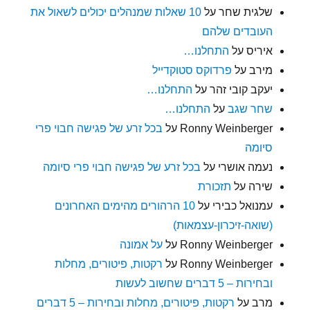
שלגית שחר
על
10 שאלות שמנהלים יכולים לשאול את
העובדים שלהם
איריס
על
התחלנו…
מירב
על
פרדוקס סטוקדייל
יעקב קובי זהר
על
התחלנו…
שחר שגב
על
התחלנו…
Ronny Weinberger
על
בכל זרע של פגישה חבוי פרי
סיומה
נעמה אושרי
על
בכל זרע של פגישה חבוי פרי סיומה
שירה
על
תזכורת
עמנואל כבירי
על
10 הרהורים מהימים האחרונים
(שואה-זיכרון-עצמאות)
Ronny Weinberger
על
על אמונה
Ronny Weinberger
על
רקטות, פיטורים, מחלות
ובחירות – 5 דברים שחשוב לעשות
מרב
על
רקטות, פיטורים, מחלות ובחירות – 5 דברים