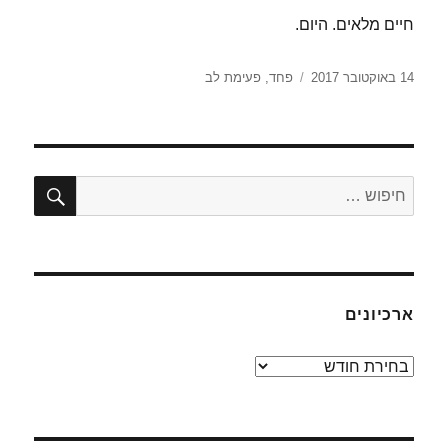
חיים מלאים. היום.
פורסם
תגיות
14 באוקטובר 2017
פחד
,
פעימת לב
בתאריך
חיפו
חפש:
ארכיונים
ארכיונים