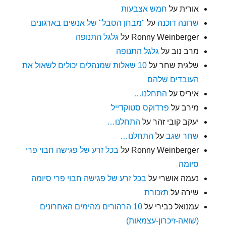
אורית
על
חמש אצבעות
שרונה דוכנה
על
"מבחן הסבל" של אנשים בארגונים
Ronny Weinberger
על
גלגל התנופה
מרב נוב
על
גלגל התנופה
שלגית שחר
על
10 שאלות שמנהלים יכולים לשאול את
העובדים שלהם
איריס
על
התחלנו…
מירב
על
פרדוקס סטוקדייל
יעקב קובי זהר
על
התחלנו…
שחר שגב
על
התחלנו…
Ronny Weinberger
על
בכל זרע של פגישה חבוי פרי
סיומה
נעמה אושרי
על
בכל זרע של פגישה חבוי פרי סיומה
שירה
על
תזכורת
עמנואל כבירי
על
10 הרהורים מהימים האחרונים
(שואה-זיכרון-עצמאות)