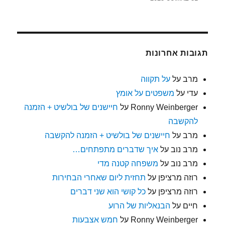
תגובות אחרונות
מרב
על
על תקווה
עדי
על
משפטים על אומץ
Ronny Weinberger
על
חיישנים של בולשיט + הזמנה
להקשבה
מרב
על
חיישנים של בולשיט + הזמנה להקשבה
מרב נוב
על
איך שדברים מתפתחים…
מרב נוב
על
משפחה קטנה מדי
רוזה מרציפן
על
תחזית ליום שאחרי הבחירות
רוזה מרציפן
על
כל קושי הוא שני דברים
חיים
על
הבנאליות של הרוע
Ronny Weinberger
על
חמש אצבעות