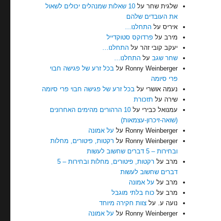
שלגית שחר
על
10 שאלות שמנהלים יכולים לשאול
את העובדים שלהם
איריס
על
התחלנו…
מירב
על
פרדוקס סטוקדייל
יעקב קובי זהר
על
התחלנו…
שחר שגב
על
התחלנו…
Ronny Weinberger
על
בכל זרע של פגישה חבוי
פרי סיומה
נעמה אושרי
על
בכל זרע של פגישה חבוי פרי סיומה
שירה
על
תזכורת
עמנואל כבירי
על
10 הרהורים מהימים האחרונים
(שואה-זיכרון-עצמאות)
Ronny Weinberger
על
על אמונה
Ronny Weinberger
על
רקטות, פיטורים, מחלות
ובחירות – 5 דברים שחשוב לעשות
מרב
על
רקטות, פיטורים, מחלות ובחירות – 5
דברים שחשוב לעשות
מרב
על
על אמונה
מרב
על
כוח בלתי מוגבל
נועה ע.
על
צוות חקירה מיוחד
Ronny Weinberger
על
על אמונה