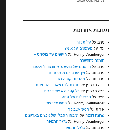
31 באוגוסט 2025
תגובות אחרונות
מרב
על
על תקווה
עדי
על
משפטים על אומץ
Ronny Weinberger
על
חיישנים של בולשיט +
הזמנה להקשבה
מרב
על
חיישנים של בולשיט + הזמנה להקשבה
מרב נוב
על
איך שדברים מתפתחים…
מרב נוב
על
משפחה קטנה מדי
רוזה מרציפן
על
תחזית ליום שאחרי הבחירות
רוזה מרציפן
על
כל קושי הוא שני דברים
חיים
על
הבנאליות של הרוע
Ronny Weinberger
על
חמש אצבעות
אורית
על
חמש אצבעות
שרונה דוכנה
על
"מבחן הסבל" של אנשים בארגונים
Ronny Weinberger
על
גלגל התנופה
מרב נוב
על
גלגל התנופה