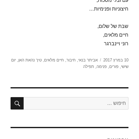
עם ובלי מסכות,
חיצוניות ופנימיות…
שבת של שלום,
חיים מלאים,
רוני ויינברגר
פורסם
תגיות
10 במרץ 2017
אביתר בנאי
,
חיבור
,
חיים מלאים
,
טיך נהאת האן
,
יום
בתאריך
שישי
,
פורים
,
פנימה
,
תפילה
חיפו
חפש: