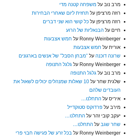
מרב נוב
על
משפחה קטנה מדי
רוזה מרציפן
על
תחזית ליום שאחרי הבחירות
רוזה מרציפן
על
כל קושי הוא שני דברים
חיים
על
הבנאליות של הרוע
Ronny Weinberger
על
חמש אצבעות
אורית
על
חמש אצבעות
שרונה דוכנה
על
"מבחן הסבל" של אנשים בארגונים
Ronny Weinberger
על
גלגל התנופה
מרב נוב
על
גלגל התנופה
שלגית שחר
על
10 שאלות שמנהלים יכולים לשאול את
העובדים שלהם
איריס
על
התחלנו…
מירב
על
פרדוקס סטוקדייל
יעקב קובי זהר
על
התחלנו…
שחר שגב
על
התחלנו…
Ronny Weinberger
על
בכל זרע של פגישה חבוי פרי