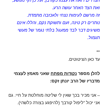
הצדדים רואה את עצמו כקורבן, ועל כן חף מפשע,
ואת הצד האחר עושה הרע.
זה מרשם לעימות נצחי ולאכזבה מתמדת.
נותרים רק טינה, זעם ותשוקת נקם, והללו אינם
משיגים דבר לבד ממעגל בלתי נגמר של מעשי
תגמול.
**
עד כאן הציטוטים.
להלן מספר
נקודות מפתח
שאני מאמץ לעצמי
מדבריו של הרב יונתן זקס:
– אני מכיר בכך שאין לי שליטה מוחלטת על חיי. גם
אני יכול "ליפול קורבן" (להיפגע בצורה כלשהי).