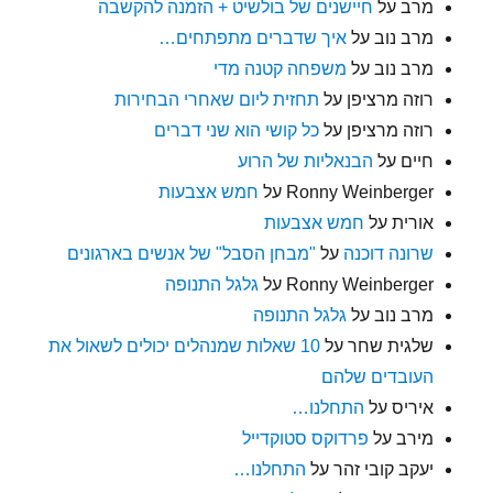
מרב
על
חיישנים של בולשיט + הזמנה להקשבה
מרב נוב
על
איך שדברים מתפתחים…
מרב נוב
על
משפחה קטנה מדי
רוזה מרציפן
על
תחזית ליום שאחרי הבחירות
רוזה מרציפן
על
כל קושי הוא שני דברים
חיים
על
הבנאליות של הרוע
Ronny Weinberger
על
חמש אצבעות
אורית
על
חמש אצבעות
שרונה דוכנה
על
"מבחן הסבל" של אנשים בארגונים
Ronny Weinberger
על
גלגל התנופה
מרב נוב
על
גלגל התנופה
שלגית שחר
על
10 שאלות שמנהלים יכולים לשאול את
העובדים שלהם
איריס
על
התחלנו…
מירב
על
פרדוקס סטוקדייל
יעקב קובי זהר
על
התחלנו…