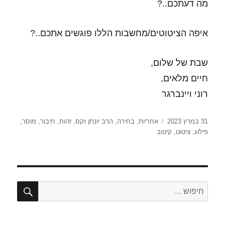
מה דעתכם..?
איפה הציטוטים/מחשבות הללו פוגשים אתכם..?
שבת של שלום,
חיים מלאים,
רוני ויינברגר
פורסם
תגיות
31 במרץ 2023
אחריות
,
בחירה
,
הרב יונתן זקס
,
זהות
,
חיבור
,
מוסר
,
בתאריך
פילוג
,
ציטוט
,
קיטוב
חיפו
חפש: