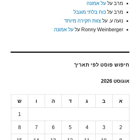
מרב
על
על אמונה
מרב
על
כוח בלתי מוגבל
נועה ע.
על
צוות חקירה מיוחד
Ronny Weinberger
על
על אמונה
חיפוש פוסט לפי תאריך
אוגוסט 2026
א
ב
ג
ד
ה
ו
ש
1
8
7
6
5
4
3
2