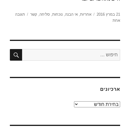
פורסם
תגיות
21 במרץ 2016
אחריות
,
אי הבנה
,
נוכחות
,
סליחה
,
קשר
תגובה
על
בתאריך
אחת
יא'
אדר
ב'
–
אי
חיפו
חפש:
הבנה
ארכיונים
ארכיונים