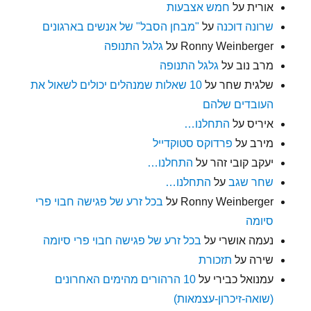
אורית
על
חמש אצבעות
שרונה דוכנה
על
"מבחן הסבל" של אנשים בארגונים
Ronny Weinberger
על
גלגל התנופה
מרב נוב
על
גלגל התנופה
שלגית שחר
על
10 שאלות שמנהלים יכולים לשאול את
העובדים שלהם
איריס
על
התחלנו…
מירב
על
פרדוקס סטוקדייל
יעקב קובי זהר
על
התחלנו…
שחר שגב
על
התחלנו…
Ronny Weinberger
על
בכל זרע של פגישה חבוי פרי
סיומה
נעמה אושרי
על
בכל זרע של פגישה חבוי פרי סיומה
שירה
על
תזכורת
עמנואל כבירי
על
10 הרהורים מהימים האחרונים
(שואה-זיכרון-עצמאות)