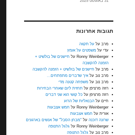
31 באוגוסט 2025
תגובות אחרונות
מרב
על
על תקווה
עדי
על
משפטים על אומץ
Ronny Weinberger
על
חיישנים של בולשיט +
הזמנה להקשבה
מרב
על
חיישנים של בולשיט + הזמנה להקשבה
מרב נוב
על
איך שדברים מתפתחים…
מרב נוב
על
משפחה קטנה מדי
רוזה מרציפן
על
תחזית ליום שאחרי הבחירות
רוזה מרציפן
על
כל קושי הוא שני דברים
חיים
על
הבנאליות של הרוע
Ronny Weinberger
על
חמש אצבעות
אורית
על
חמש אצבעות
שרונה דוכנה
על
"מבחן הסבל" של אנשים בארגונים
Ronny Weinberger
על
גלגל התנופה
מרב נוב
על
גלגל התנופה