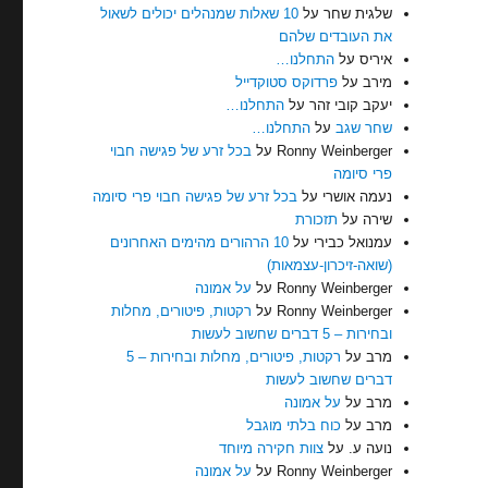
שלגית שחר
על
10 שאלות שמנהלים יכולים לשאול
את העובדים שלהם
איריס
על
התחלנו…
מירב
על
פרדוקס סטוקדייל
יעקב קובי זהר
על
התחלנו…
שחר שגב
על
התחלנו…
Ronny Weinberger
על
בכל זרע של פגישה חבוי
פרי סיומה
נעמה אושרי
על
בכל זרע של פגישה חבוי פרי סיומה
שירה
על
תזכורת
עמנואל כבירי
על
10 הרהורים מהימים האחרונים
(שואה-זיכרון-עצמאות)
Ronny Weinberger
על
על אמונה
Ronny Weinberger
על
רקטות, פיטורים, מחלות
ובחירות – 5 דברים שחשוב לעשות
מרב
על
רקטות, פיטורים, מחלות ובחירות – 5
דברים שחשוב לעשות
מרב
על
על אמונה
מרב
על
כוח בלתי מוגבל
נועה ע.
על
צוות חקירה מיוחד
Ronny Weinberger
על
על אמונה