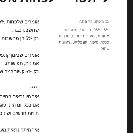
פורסם
13 באוקטובר 2015
בתאריך
תגיות
5%
,
95%
,
חי
,
טרי
,
מחשבות
,
שחשבנו כבר.
ממוחזר
,
מערכת יחסים
,
נוכחות
,
רק 5% הן מחשבות טריות וחדשות שטרם חשבנו.
סטטי
,
סיפור
,
קונפליקט
,
רעיונות
,
שחוק
אמונות, תפישות).
רק 5% קשור למה שקורה כאן ועכשיו.
*****
איך היו נראים החיים אם לפחות 15% מהמחשבות
אם בכל יום היינו פוג
חוויות חדשים ושונים