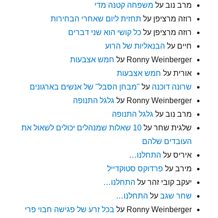
מרב נוב
על
משפחה קטנה מדי
רוזה מרציפן
על
תחזית ליום שאחרי הבחירות
רוזה מרציפן
על
כל קושי הוא שני דברים
חיים
על
הבנאליות של הרוע
Ronny Weinberger
על
חמש אצבעות
אורית
על
חמש אצבעות
שרונה דוכנה
על
"מבחן הסבל" של אנשים בארגונים
Ronny Weinberger
על
גלגל התנופה
מרב נוב
על
גלגל התנופה
שלגית שחר
על
10 שאלות שמנהלים יכולים לשאול את
העובדים שלהם
איריס
על
התחלנו…
מירב
על
פרדוקס סטוקדייל
יעקב קובי זהר
על
התחלנו…
שחר שגב
על
התחלנו…
Ronny Weinberger
על
בכל זרע של פגישה חבוי פרי