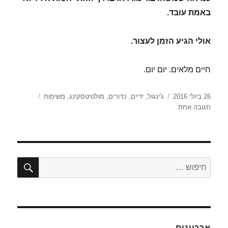
באמת עובד.
אולי הגיע הזמן לעצור.
חיים מלאים. יום יום.
פורסם
תגיות
26 ביולי 2016
ג'ינגול
,
ידיים
,
כדורים
,
מולטיטסקינג
,
משימות
בתאריך
על
תגובה אחת
כ'
תמוז
–
ידיים
וכדורים
חיפו
חפש:
ארכיונים