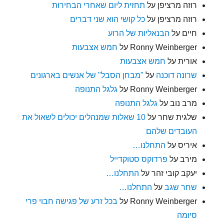
רוזה מרציפן
על
תחזית ליום שאחרי הבחירות
רוזה מרציפן
על
כל קושי הוא שני דברים
חיים
על
הבנאליות של הרוע
Ronny Weinberger
על
חמש אצבעות
אורית
על
חמש אצבעות
שרונה דוכנה
על
"מבחן הסבל" של אנשים בארגונים
Ronny Weinberger
על
גלגל התנופה
מרב נוב
על
גלגל התנופה
שלגית שחר
על
10 שאלות שמנהלים יכולים לשאול את
העובדים שלהם
איריס
על
התחלנו…
מירב
על
פרדוקס סטוקדייל
יעקב קובי זהר
על
התחלנו…
שחר שגב
על
התחלנו…
Ronny Weinberger
על
בכל זרע של פגישה חבוי פרי
סיומה