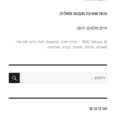
זכות שאינה מובנת מאליה.
חיים מלאים. היום.
פורסם
תגיות
15 בנובמבר 2016
הכרת תודה
,
התבוננות
,
זכות
,
חיים
,
מזג אויר
,
בתאריך
משפחה
,
נוכחות
,
סימנים
,
עבודה
,
פוליטיקה
חיפו
חפש:
ארכיונים