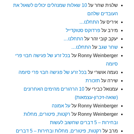
שלגית שחר
על
10 שאלות שמנהלים יכולים לשאול את
העובדים שלהם
איריס
על
התחלנו…
מירב
על
פרדוקס סטוקדייל
יעקב קובי זהר
על
התחלנו…
שחר שגב
על
התחלנו…
Ronny Weinberger
על
בכל זרע של פגישה חבוי פרי
סיומה
נעמה אושרי
על
בכל זרע של פגישה חבוי פרי סיומה
שירה
על
תזכורת
עמנואל כבירי
על
10 הרהורים מהימים האחרונים
(שואה-זיכרון-עצמאות)
Ronny Weinberger
על
על אמונה
Ronny Weinberger
על
רקטות, פיטורים, מחלות
ובחירות – 5 דברים שחשוב לעשות
מרב
על
רקטות, פיטורים, מחלות ובחירות – 5 דברים