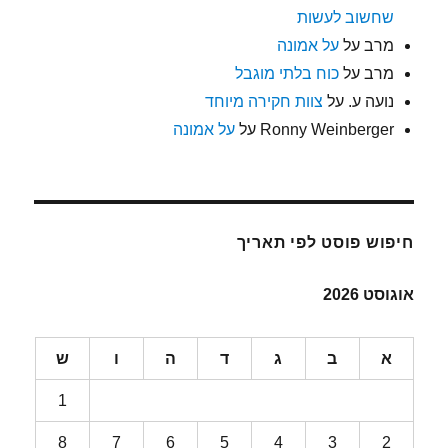
שחשוב לעשות
מרב
על
על אמונה
מרב
על
כוח בלתי מוגבל
נועה ע.
על
צוות חקירה מיוחד
Ronny Weinberger
על
על אמונה
חיפוש פוסט לפי תאריך
אוגוסט 2026
א
ב
ג
ד
ה
ו
ש
1
8
7
6
5
4
3
2