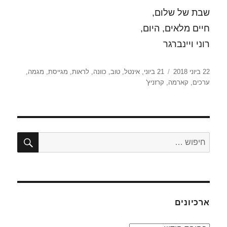
שבת של שלום,
חיים מלאים, היום,
רוני ויינברגר
פורסם
תגיות
22 ביוני 2018
21 ביוני
,
אינטל
,
טוב
,
כוונה
,
לראות
,
מגייסת
,
מגמה
,
בתאריך
ערכים
,
קארמה
,
קרזניץ'
חיפו
חפש:
ארכיונים