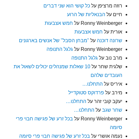
רוזה מרציפן
על
כל קושי הוא שני דברים
חיים
על
הבנאליות של הרוע
Ronny Weinberger
על
חמש אצבעות
אורית
על
חמש אצבעות
שרונה דוכנה
על
"מבחן הסבל" של אנשים בארגונים
Ronny Weinberger
על
גלגל התנופה
מרב נוב
על
גלגל התנופה
שלגית שחר
על
10 שאלות שמנהלים יכולים לשאול את
העובדים שלהם
איריס
על
התחלנו…
מירב
על
פרדוקס סטוקדייל
יעקב קובי זהר
על
התחלנו…
שחר שגב
על
התחלנו…
Ronny Weinberger
על
בכל זרע של פגישה חבוי פרי
סיומה
נעמה אושרי
על
בכל זרע של פגישה חבוי פרי סיומה