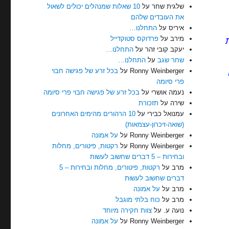
שלגית שחר
על
10 שאלות שמנהלים יכולים לשאול
את העובדים שלהם
איריס
על
התחלנו…
מירב
על
פרדוקס סטוקדייל
יעקב קובי זהר
על
התחלנו…
שחר שגב
על
התחלנו…
Ronny Weinberger
על
בכל זרע של פגישה חבוי
פרי סיומה
נעמה אושרי
על
בכל זרע של פגישה חבוי פרי סיומה
שירה
על
תזכורת
עמנואל כבירי
על
10 הרהורים מהימים האחרונים
(שואה-זיכרון-עצמאות)
Ronny Weinberger
על
על אמונה
Ronny Weinberger
על
רקטות, פיטורים, מחלות
ובחירות – 5 דברים שחשוב לעשות
מרב
על
רקטות, פיטורים, מחלות ובחירות – 5
דברים שחשוב לעשות
מרב
על
על אמונה
מרב
על
כוח בלתי מוגבל
נועה ע.
על
צוות חקירה מיוחד
Ronny Weinberger
על
על אמונה