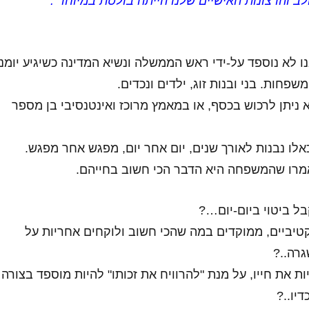
ב והרצונות האישיים שלנו הייתה בולטת במיוחד".
ו לא נוספד על-ידי ראש הממשלה ונשיא המדינה כשיגיע יומנו
שפחות. בני ובנות זוג, ילדים ונכדים.
ניתן לרכוש בכסף, או במאמץ מרוכז ואינטנסיבי בן מספר
לו נבנות לאורך שנים, יום אחר יום, מפגש אחר מפגש.
מרו שהמשפחה היא הדבר הכי חשוב בחייהם.
ל ביטוי ביום-יום…?
טיביים, ממוקדים במה שהכי חשוב ולוקחים אחריות על
רה..?
ת את חייו, על מנת "להרוויח את זכותו" להיות מוספד בצורה
דיו..?