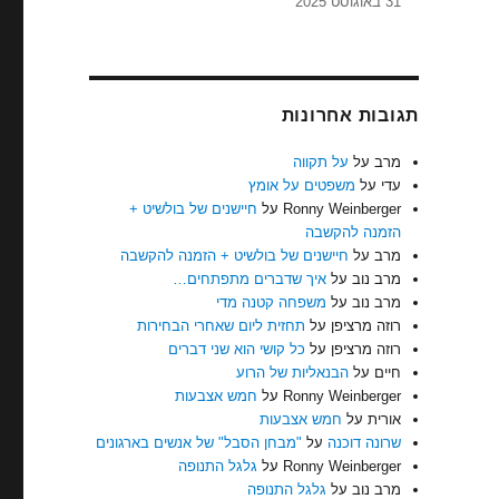
31 באוגוסט 2025
תגובות אחרונות
מרב
על
על תקווה
עדי
על
משפטים על אומץ
Ronny Weinberger
על
חיישנים של בולשיט +
הזמנה להקשבה
מרב
על
חיישנים של בולשיט + הזמנה להקשבה
מרב נוב
על
איך שדברים מתפתחים…
מרב נוב
על
משפחה קטנה מדי
רוזה מרציפן
על
תחזית ליום שאחרי הבחירות
רוזה מרציפן
על
כל קושי הוא שני דברים
חיים
על
הבנאליות של הרוע
Ronny Weinberger
על
חמש אצבעות
אורית
על
חמש אצבעות
שרונה דוכנה
על
"מבחן הסבל" של אנשים בארגונים
Ronny Weinberger
על
גלגל התנופה
מרב נוב
על
גלגל התנופה