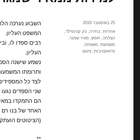
פורסם
25 באוקטובר 2019
בתאריך
תגיות
אחריות
,
בחירה
,
ג'ק קורנפילד
,
המשפט העליון.
הצלחה
,
חופש
,
מאיר שמגר
,
רבים ספדו לו, וב
משמעות
,
משפחה
,
פרואקטיביות
,
ציטוט
העליון.
נשמע שישנה הסכמ
ותרומתו המשמעות
לצד כל המספידים 
שני הספדים נגעו ל
הם התמקדו במאי
האחד של בנו רם ו
(הציטוטים הועתקו
**