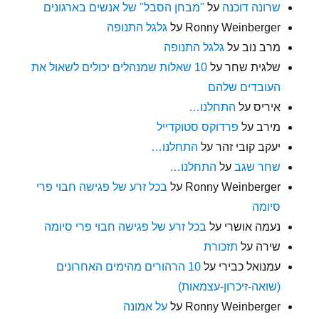
שרונה דוכנה
על
"מבחן הסבל" של אנשים בארגונים
Ronny Weinberger
על
גלגל התנופה
מרב נוב
על
גלגל התנופה
שלגית שחר
על
10 שאלות שמנהלים יכולים לשאול את
העובדים שלהם
איריס
על
התחלנו…
מירב
על
פרדוקס סטוקדייל
יעקב קובי זהר
על
התחלנו…
שחר שגב
על
התחלנו…
Ronny Weinberger
על
בכל זרע של פגישה חבוי פרי
סיומה
נעמה אושרי
על
בכל זרע של פגישה חבוי פרי סיומה
שירה
על
תזכורת
עמנואל כבירי
על
10 הרהורים מהימים האחרונים
(שואה-זיכרון-עצמאות)
Ronny Weinberger
על
על אמונה