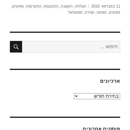
פורסם
תגיות
11 בפברואר 2016
הצלחה
,
הקשבה
,
התבוננות
,
התקדמות
,
מאיטים
,
בתאריך
מאיצים
,
נשימה
,
עצירה
,
פוטנציאל
חיפו
חפש:
ארכיונים
ארכיונים
פוסטים אחרונים