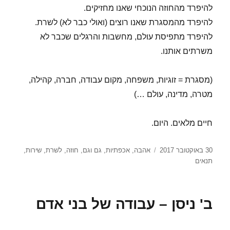
להיפרד מהחוזה הנוכחי שאנו מחזיקים.
להיפרד מהמסגרת שאנו רוצים (ואולי כבר לא) לשרת.
להיפרד מתפיסת עולם, מחשבות והרגלים שכבר לא
משרתים אותנו.
(מסגרת = זוגיות, משפחה, מקום עבודה, חברה, קהילה,
מטרה, מדינה, עולם …)
חיים מלאים. היום.
פורסם
תגיות
30 באוקטובר 2017
אהבה
,
אכפתיות
,
גם וגם
,
חוזה
,
לשרת
,
שירות
,
בתאריך
תנאים
ב' ניסן – עבודה של בני אדם