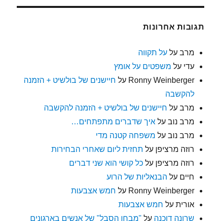
תגובות אחרונות
מרב
על
על תקווה
עדי
על
משפטים על אומץ
Ronny Weinberger
על
חיישנים של בולשיט + הזמנה
להקשבה
מרב
על
חיישנים של בולשיט + הזמנה להקשבה
מרב נוב
על
איך שדברים מתפתחים…
מרב נוב
על
משפחה קטנה מדי
רוזה מרציפן
על
תחזית ליום שאחרי הבחירות
רוזה מרציפן
על
כל קושי הוא שני דברים
חיים
על
הבנאליות של הרוע
Ronny Weinberger
על
חמש אצבעות
אורית
על
חמש אצבעות
שרונה דוכנה
על
"מבחן הסבל" של אנשים בארגונים