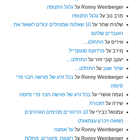
Ronny Weinberger
על
גלגל התנופה
מרב נוב
על
גלגל התנופה
שלגית שחר
על
10 שאלות שמנהלים יכולים לשאול את
העובדים שלהם
איריס
על
התחלנו…
מירב
על
פרדוקס סטוקדייל
יעקב קובי זהר
על
התחלנו…
שחר שגב
על
התחלנו…
Ronny Weinberger
על
בכל זרע של פגישה חבוי פרי
סיומה
נעמה אושרי
על
בכל זרע של פגישה חבוי פרי סיומה
שירה
על
תזכורת
עמנואל כבירי
על
10 הרהורים מהימים האחרונים
(שואה-זיכרון-עצמאות)
Ronny Weinberger
על
על אמונה
Ronny Weinberger
על
רקטות, פיטורים, מחלות