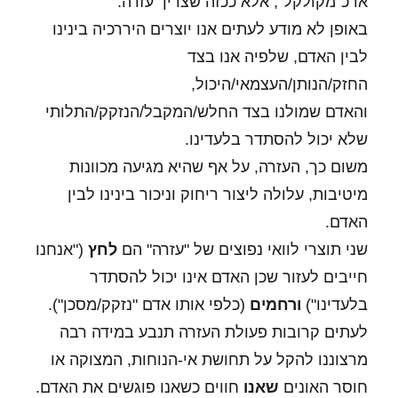
או כ"מקולקל", אלא ככזה שצריך עזרה.
באופן לא מודע לעתים אנו יוצרים היררכיה בינינו
לבין האדם, שלפיה אנו בצד
החזק/הנותן/העצמאי/היכול,
והאדם שמולנו בצד החלש/המקבל/הנזקק/התלותי
שלא יכול להסתדר בלעדינו.
משום כך, העזרה, על אף שהיא מגיעה מכוונות
מיטיבות, עלולה ליצור ריחוק וניכור בינינו לבין
האדם.
שני תוצרי לוואי נפוצים של "עזרה" הם
לחץ
("אנחנו
חייבים לעזור שכן האדם אינו יכול להסתדר
בלעדינו")
ורחמים
(כלפי אותו אדם "נזקק/מסכן").
לעתים קרובות פעולת העזרה תנבע במידה רבה
מרצוננו להקל על תחושת אי-הנוחות, המצוקה או
חוסר האונים
שאנו
חווים כשאנו פוגשים את האדם.