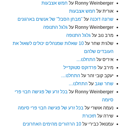
Ronny Weinberger
על
חמש אצבעות
אורית
על
חמש אצבעות
שרונה דוכנה
על
"מבחן הסבל" של אנשים בארגונים
Ronny Weinberger
על
גלגל התנופה
מרב נוב
על
גלגל התנופה
שלגית שחר
על
10 שאלות שמנהלים יכולים לשאול את
העובדים שלהם
איריס
על
התחלנו…
מירב
על
פרדוקס סטוקדייל
יעקב קובי זהר
על
התחלנו…
שחר שגב
על
התחלנו…
Ronny Weinberger
על
בכל זרע של פגישה חבוי פרי
סיומה
נעמה אושרי
על
בכל זרע של פגישה חבוי פרי סיומה
שירה
על
תזכורת
עמנואל כבירי
על
10 הרהורים מהימים האחרונים