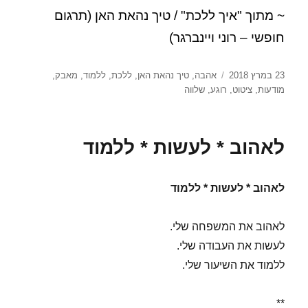
~ מתוך "איך ללכת" / טיך נהאת האן (תרגום
חופשי – רוני ויינברגר)
פורסם
תגיות
23 במרץ 2018
אהבה
,
טיך נהאת האן
,
ללכת
,
ללמוד
,
מאבק
,
בתאריך
מודעות
,
ציטוט
,
רוגע
,
שלווה
לאהוב * לעשות * ללמוד
לאהוב * לעשות * ללמוד
לאהוב את המשפחה שלי.
לעשות את העבודה שלי.
ללמוד את השיעור שלי.
**