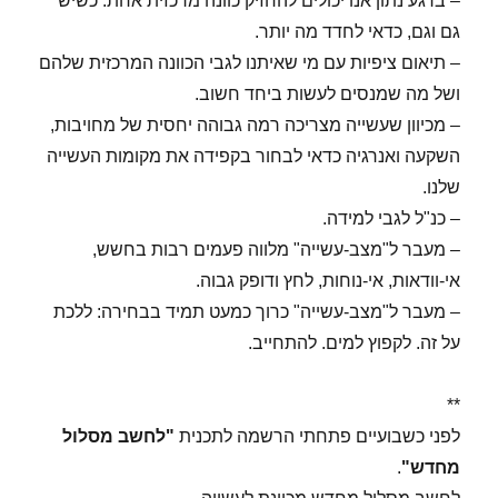
– ברגע נתון אנו יכולים להחזיק כוונה מרכזית אחת. כשיש
גם וגם, כדאי לחדד מה יותר.
– תיאום ציפיות עם מי שאיתנו לגבי הכוונה המרכזית שלהם
ושל מה שמנסים לעשות ביחד חשוב.
– מכיוון שעשייה מצריכה רמה גבוהה יחסית של מחויבות,
השקעה ואנרגיה כדאי לבחור בקפידה את מקומות העשייה
שלנו.
– כנ"ל לגבי למידה.
– מעבר ל"מצב-עשייה" מלווה פעמים רבות בחשש,
אי-וודאות, אי-נוחות, לחץ ודופק גבוה.
– מעבר ל"מצב-עשייה" כרוך כמעט תמיד בבחירה: ללכת
על זה. לקפוץ למים. להתחייב.
**
לפני כשבועיים פתחתי הרשמה לתכנית
"לחשב מסלול
מחדש"
.