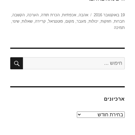
פורסם
תגיות
19 באוקטובר 2016
אהבה
,
אכפתיות
,
הכרת תודה
,
הערכה
,
הקשבה
,
בתאריך
חברות
,
חוזקות
,
יכולות
,
מעבר
,
מקום
,
פוטנציאל
,
קריירה
,
שאלות
,
שינוי
,
תמיכה
חיפו
חפש:
ארכיונים
ארכיונים