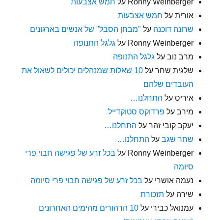
Ronny Weinberger
על
חמש אצבעות
אורית
על
חמש אצבעות
שרונה דוכנה
על
"מבחן הסבל" של אנשים בארגונים
Ronny Weinberger
על
גלגל התנופה
מרב נוב
על
גלגל התנופה
שלגית שחר
על
10 שאלות שמנהלים יכולים לשאול את
העובדים שלהם
איריס
על
התחלנו…
מירב
על
פרדוקס סטוקדייל
יעקב קובי זהר
על
התחלנו…
שחר שגב
על
התחלנו…
Ronny Weinberger
על
בכל זרע של פגישה חבוי פרי
סיומה
נעמה אושרי
על
בכל זרע של פגישה חבוי פרי סיומה
שירה
על
תזכורת
עמנואל כבירי
על
10 הרהורים מהימים האחרונים